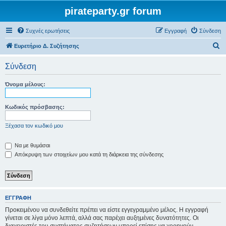
pirateparty.gr forum
Συχνές ερωτήσεις
Εγγραφή
Σύνδεση
Α
Ευρετήριο Δ. Συζήτησης
ν
Σύνδεση
α
ζ
Όνομα μέλους:
ή
τ
Κωδικός πρόσβασης:
η
Ξέχασα τον κωδικό μου
σ
η
Να με θυμάσαι
Απόκρυψη των στοιχείων μου κατά τη διάρκεια της σύνδεσης
ΕΓΓΡΑΦΉ
Προκειμένου να συνδεθείτε πρέπει να είστε εγγεγραμμένο μέλος. Η εγγραφή
γίνεται σε λίγα μόνο λεπτά, αλλά σας παρέχει αυξημένες δυνατότητες. Οι
διαχειριστές του συστήματος συζητήσεων μπορεί επίσης να χορηγούν