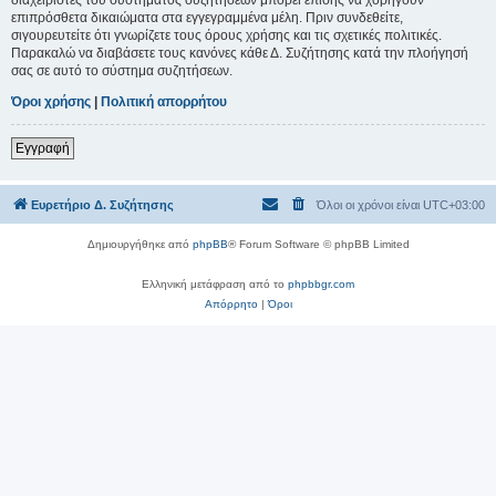
επιπρόσθετα δικαιώματα στα εγγεγραμμένα μέλη. Πριν συνδεθείτε,
σιγουρευτείτε ότι γνωρίζετε τους όρους χρήσης και τις σχετικές πολιτικές.
Παρακαλώ να διαβάσετε τους κανόνες κάθε Δ. Συζήτησης κατά την πλοήγησή
σας σε αυτό το σύστημα συζητήσεων.
Όροι χρήσης
|
Πολιτική απορρήτου
Εγγραφή
Ευρετήριο Δ. Συζήτησης
Όλοι οι χρόνοι είναι
UTC+03:00
Δημιουργήθηκε από
phpBB
® Forum Software © phpBB Limited
Ελληνική μετάφραση από το
phpbbgr.com
Απόρρητο
|
Όροι