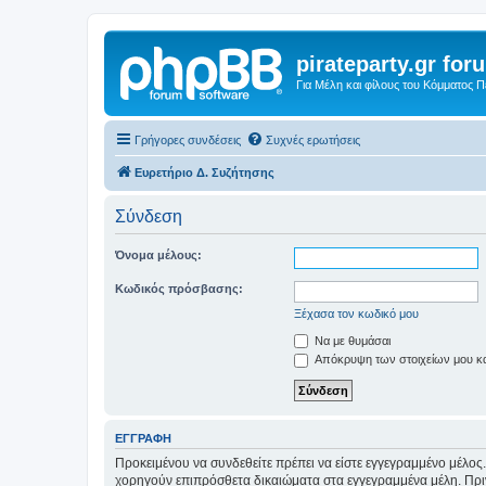
pirateparty.gr for
Για Μέλη και φίλους του Κόμματος 
Γρήγορες συνδέσεις
Συχνές ερωτήσεις
Ευρετήριο Δ. Συζήτησης
Σύνδεση
Όνομα μέλους:
Κωδικός πρόσβασης:
Ξέχασα τον κωδικό μου
Να με θυμάσαι
Απόκρυψη των στοιχείων μου κατ
ΕΓΓΡΑΦΉ
Προκειμένου να συνδεθείτε πρέπει να είστε εγγεγραμμένο μέλος.
χορηγούν επιπρόσθετα δικαιώματα στα εγγεγραμμένα μέλη. Πριν 