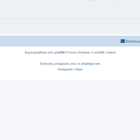
Επικοινω
Δημιουργήθηκε από
phpBB
® Forum Software © phpBB Limited
Ελληνική μετάφραση από το
phpbbgr.com
Απόρρητο
|
Όροι