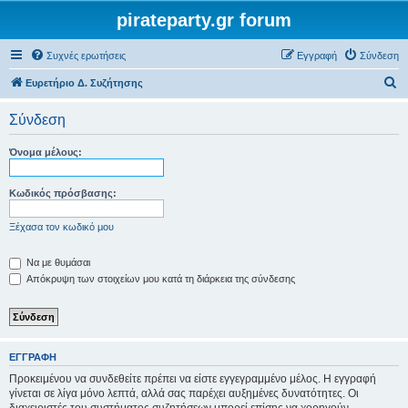
pirateparty.gr forum
Συχνές ερωτήσεις
Εγγραφή
Σύνδεση
Α
Ευρετήριο Δ. Συζήτησης
ν
Σύνδεση
α
ζ
Όνομα μέλους:
ή
τ
Κωδικός πρόσβασης:
η
Ξέχασα τον κωδικό μου
σ
η
Να με θυμάσαι
Απόκρυψη των στοιχείων μου κατά τη διάρκεια της σύνδεσης
ΕΓΓΡΑΦΉ
Προκειμένου να συνδεθείτε πρέπει να είστε εγγεγραμμένο μέλος. Η εγγραφή
γίνεται σε λίγα μόνο λεπτά, αλλά σας παρέχει αυξημένες δυνατότητες. Οι
διαχειριστές του συστήματος συζητήσεων μπορεί επίσης να χορηγούν