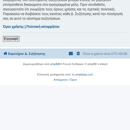
επιπρόσθετα δικαιώματα στα εγγεγραμμένα μέλη. Πριν συνδεθείτε,
σιγουρευτείτε ότι γνωρίζετε τους όρους χρήσης και τις σχετικές πολιτικές.
Παρακαλώ να διαβάσετε τους κανόνες κάθε Δ. Συζήτησης κατά την πλοήγησή
σας σε αυτό το σύστημα συζητήσεων.
Όροι χρήσης
|
Πολιτική απορρήτου
Εγγραφή
Ευρετήριο Δ. Συζήτησης
Όλοι οι χρόνοι είναι
UTC+03:00
Δημιουργήθηκε από
phpBB
® Forum Software © phpBB Limited
Ελληνική μετάφραση από το
phpbbgr.com
Απόρρητο
|
Όροι