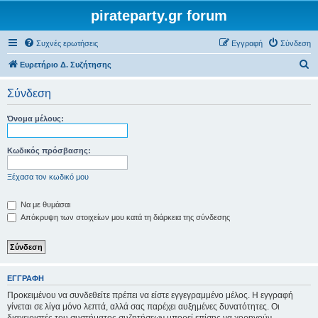
pirateparty.gr forum
Συχνές ερωτήσεις
Εγγραφή
Σύνδεση
Α
Ευρετήριο Δ. Συζήτησης
ν
Σύνδεση
α
ζ
Όνομα μέλους:
ή
τ
Κωδικός πρόσβασης:
η
Ξέχασα τον κωδικό μου
σ
η
Να με θυμάσαι
Απόκρυψη των στοιχείων μου κατά τη διάρκεια της σύνδεσης
ΕΓΓΡΑΦΉ
Προκειμένου να συνδεθείτε πρέπει να είστε εγγεγραμμένο μέλος. Η εγγραφή
γίνεται σε λίγα μόνο λεπτά, αλλά σας παρέχει αυξημένες δυνατότητες. Οι
διαχειριστές του συστήματος συζητήσεων μπορεί επίσης να χορηγούν