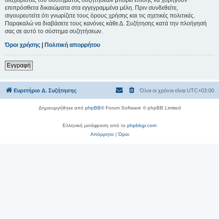
επιπρόσθετα δικαιώματα στα εγγεγραμμένα μέλη. Πριν συνδεθείτε,
σιγουρευτείτε ότι γνωρίζετε τους όρους χρήσης και τις σχετικές πολιτικές.
Παρακαλώ να διαβάσετε τους κανόνες κάθε Δ. Συζήτησης κατά την πλοήγησή
σας σε αυτό το σύστημα συζητήσεων.
Όροι χρήσης
|
Πολιτική απορρήτου
Εγγραφή
Ευρετήριο Δ. Συζήτησης
Όλοι οι χρόνοι είναι
UTC+03:00
Δημιουργήθηκε από
phpBB
® Forum Software © phpBB Limited
Ελληνική μετάφραση από το
phpbbgr.com
Απόρρητο
|
Όροι