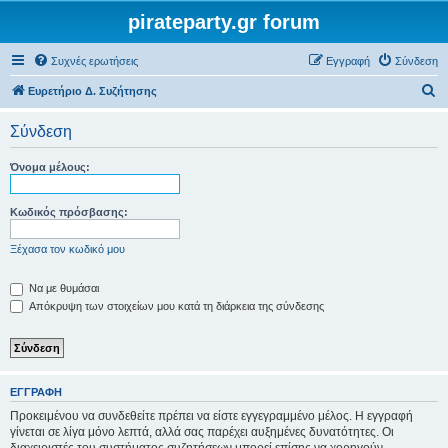
pirateparty.gr forum
Συχνές ερωτήσεις
Εγγραφή
Σύνδεση
Α
Ευρετήριο Δ. Συζήτησης
ν
Σύνδεση
α
ζ
Όνομα μέλους:
ή
τ
Κωδικός πρόσβασης:
η
Ξέχασα τον κωδικό μου
σ
η
Να με θυμάσαι
Απόκρυψη των στοιχείων μου κατά τη διάρκεια της σύνδεσης
ΕΓΓΡΑΦΉ
Προκειμένου να συνδεθείτε πρέπει να είστε εγγεγραμμένο μέλος. Η εγγραφή
γίνεται σε λίγα μόνο λεπτά, αλλά σας παρέχει αυξημένες δυνατότητες. Οι
διαχειριστές του συστήματος συζητήσεων μπορεί επίσης να χορηγούν