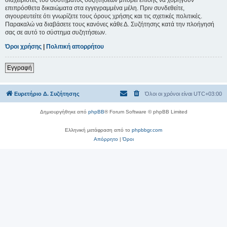
επιπρόσθετα δικαιώματα στα εγγεγραμμένα μέλη. Πριν συνδεθείτε,
σιγουρευτείτε ότι γνωρίζετε τους όρους χρήσης και τις σχετικές πολιτικές.
Παρακαλώ να διαβάσετε τους κανόνες κάθε Δ. Συζήτησης κατά την πλοήγησή
σας σε αυτό το σύστημα συζητήσεων.
Όροι χρήσης
|
Πολιτική απορρήτου
Εγγραφή
Ευρετήριο Δ. Συζήτησης
Όλοι οι χρόνοι είναι
UTC+03:00
Δημιουργήθηκε από
phpBB
® Forum Software © phpBB Limited
Ελληνική μετάφραση από το
phpbbgr.com
Απόρρητο
|
Όροι