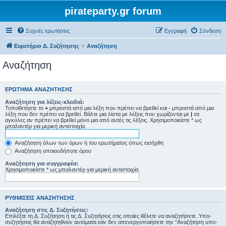
pirateparty.gr forum
Συχνές ερωτήσεις
Εγγραφή
Σύνδεση
Ευρετήριο Δ. Συζήτησης
Αναζήτηση
Αναζήτηση
ΕΡΏΤΗΜΑ ΑΝΑΖΉΤΗΣΗΣ
Αναζήτηση για λέξεις-κλειδιά:
Τοποθετήστε το
+
μπροστά από μια λέξη που πρέπει να βρεθεί και
-
μπροστά από μια
λέξη που δεν πρέπει να βρεθεί. Βάλτε μια λίστα με λέξεις που χωρίζονται με
|
σε
αγκύλες αν πρέπει να βρεθεί μόνο μια από αυτές τις λέξεις. Χρησιμοποιείστε * ως
μπαλαντέρ για μερική αντιστοιχία.
Αναζήτηση όλων των όρων ή του ερωτήματος όπως εισήχθη
Αναζήτηση οποιουδήποτε όρου
Αναζήτηση για συγγραφέα:
Χρησιμοποιείστε * ως μπαλαντέρ για μερική αντιστοιχία.
ΡΥΘΜΊΣΕΙΣ ΑΝΑΖΉΤΗΣΗΣ
Αναζήτηση στις Δ. Συζητήσεις:
Επιλέξτε τη Δ. Συζήτηση ή τις Δ. Συζητήσεις στις οποίες θέλετε να αναζητήσετε. Υπο-
συζητήσεις θα αναζητηθούν αυτόματα εάν δεν απενεργοποιήσετε την “Αναζήτηση υπο-