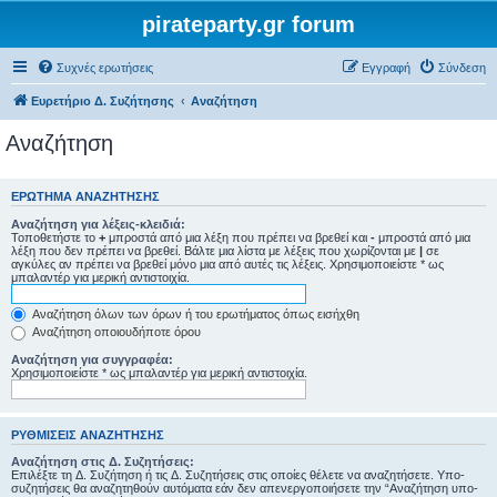
pirateparty.gr forum
Συχνές ερωτήσεις
Εγγραφή
Σύνδεση
Ευρετήριο Δ. Συζήτησης
Αναζήτηση
Αναζήτηση
ΕΡΏΤΗΜΑ ΑΝΑΖΉΤΗΣΗΣ
Αναζήτηση για λέξεις-κλειδιά:
Τοποθετήστε το
+
μπροστά από μια λέξη που πρέπει να βρεθεί και
-
μπροστά από μια
λέξη που δεν πρέπει να βρεθεί. Βάλτε μια λίστα με λέξεις που χωρίζονται με
|
σε
αγκύλες αν πρέπει να βρεθεί μόνο μια από αυτές τις λέξεις. Χρησιμοποιείστε * ως
μπαλαντέρ για μερική αντιστοιχία.
Αναζήτηση όλων των όρων ή του ερωτήματος όπως εισήχθη
Αναζήτηση οποιουδήποτε όρου
Αναζήτηση για συγγραφέα:
Χρησιμοποιείστε * ως μπαλαντέρ για μερική αντιστοιχία.
ΡΥΘΜΊΣΕΙΣ ΑΝΑΖΉΤΗΣΗΣ
Αναζήτηση στις Δ. Συζητήσεις:
Επιλέξτε τη Δ. Συζήτηση ή τις Δ. Συζητήσεις στις οποίες θέλετε να αναζητήσετε. Υπο-
συζητήσεις θα αναζητηθούν αυτόματα εάν δεν απενεργοποιήσετε την “Αναζήτηση υπο-