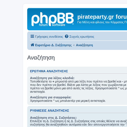
pirateparty.gr for
Για Μέλη και φίλους του Κόμματος 
Γρήγορες συνδέσεις
Συχνές ερωτήσεις
Ευρετήριο Δ. Συζήτησης
Αναζήτηση
Αναζήτηση
ΕΡΏΤΗΜΑ ΑΝΑΖΉΤΗΣΗΣ
Αναζήτηση για λέξεις-κλειδιά:
Τοποθετήστε το
+
μπροστά από μια λέξη που πρέπει να βρεθεί και
-
μπ
που δεν πρέπει να βρεθεί. Βάλτε μια λίστα με λέξεις που χωρίζονται μ
πρέπει να βρεθεί μόνο μια από αυτές τις λέξεις. Χρησιμοποιείστε * ως 
αντιστοιχία.
Αναζήτηση για συγγραφέα:
Χρησιμοποιείστε * ως μπαλαντέρ για μερική αντιστοιχία.
ΡΥΘΜΊΣΕΙΣ ΑΝΑΖΉΤΗΣΗΣ
Αναζήτηση στις Δ. Συζητήσεις:
Επιλέξτε τη Δ. Συζήτηση ή τις Δ. Συζητήσεις στις οποίες θέλετε να ανα
συζητήσεις θα αναζητηθούν αυτόματα εάν δεν απενεργοποιήσετε την 