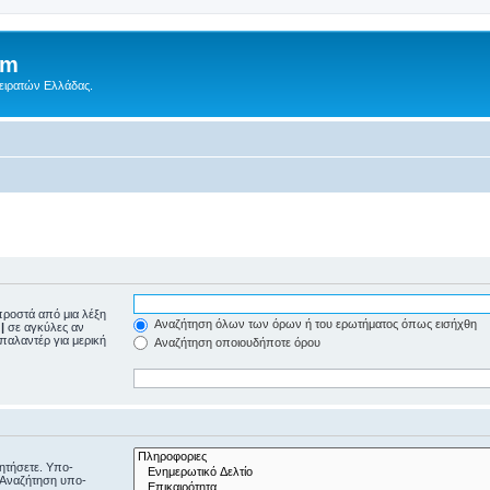
um
Πειρατών Ελλάδας.
ροστά από μια λέξη
Αναζήτηση όλων των όρων ή του ερωτήματος όπως εισήχθη
ε
|
σε αγκύλες αν
μπαλαντέρ για μερική
Αναζήτηση οποιουδήποτε όρου
ζητήσετε. Υπο-
“Αναζήτηση υπο-