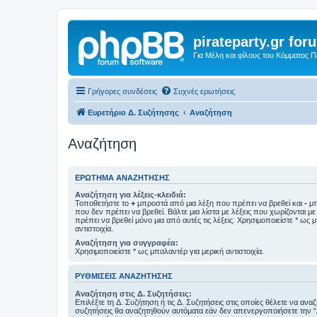
pirateparty.gr for
Για Μέλη και φίλους του Κόμματος 
Γρήγορες συνδέσεις
Συχνές ερωτήσεις
Ευρετήριο Δ. Συζήτησης
Αναζήτηση
Αναζήτηση
ΕΡΏΤΗΜΑ ΑΝΑΖΉΤΗΣΗΣ
Αναζήτηση για λέξεις-κλειδιά:
Τοποθετήστε το
+
μπροστά από μια λέξη που πρέπει να βρεθεί και
-
μπ
που δεν πρέπει να βρεθεί. Βάλτε μια λίστα με λέξεις που χωρίζονται μ
πρέπει να βρεθεί μόνο μια από αυτές τις λέξεις. Χρησιμοποιείστε * ως 
αντιστοιχία.
Αναζήτηση για συγγραφέα:
Χρησιμοποιείστε * ως μπαλαντέρ για μερική αντιστοιχία.
ΡΥΘΜΊΣΕΙΣ ΑΝΑΖΉΤΗΣΗΣ
Αναζήτηση στις Δ. Συζητήσεις:
Επιλέξτε τη Δ. Συζήτηση ή τις Δ. Συζητήσεις στις οποίες θέλετε να ανα
συζητήσεις θα αναζητηθούν αυτόματα εάν δεν απενεργοποιήσετε την 