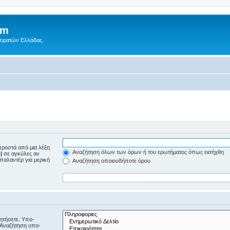
um
Πειρατών Ελλάδας.
ροστά από μια λέξη
Αναζήτηση όλων των όρων ή του ερωτήματος όπως εισήχθη
ε
|
σε αγκύλες αν
μπαλαντέρ για μερική
Αναζήτηση οποιουδήποτε όρου
ζητήσετε. Υπο-
“Αναζήτηση υπο-