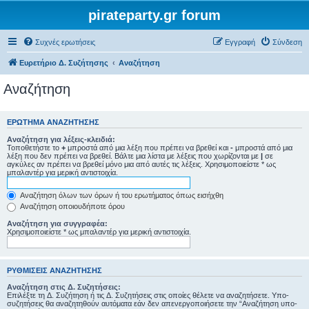
pirateparty.gr forum
Συχνές ερωτήσεις
Εγγραφή
Σύνδεση
Ευρετήριο Δ. Συζήτησης
Αναζήτηση
Αναζήτηση
ΕΡΏΤΗΜΑ ΑΝΑΖΉΤΗΣΗΣ
Αναζήτηση για λέξεις-κλειδιά:
Τοποθετήστε το
+
μπροστά από μια λέξη που πρέπει να βρεθεί και
-
μπροστά από μια
λέξη που δεν πρέπει να βρεθεί. Βάλτε μια λίστα με λέξεις που χωρίζονται με
|
σε
αγκύλες αν πρέπει να βρεθεί μόνο μια από αυτές τις λέξεις. Χρησιμοποιείστε * ως
μπαλαντέρ για μερική αντιστοιχία.
Αναζήτηση όλων των όρων ή του ερωτήματος όπως εισήχθη
Αναζήτηση οποιουδήποτε όρου
Αναζήτηση για συγγραφέα:
Χρησιμοποιείστε * ως μπαλαντέρ για μερική αντιστοιχία.
ΡΥΘΜΊΣΕΙΣ ΑΝΑΖΉΤΗΣΗΣ
Αναζήτηση στις Δ. Συζητήσεις:
Επιλέξτε τη Δ. Συζήτηση ή τις Δ. Συζητήσεις στις οποίες θέλετε να αναζητήσετε. Υπο-
συζητήσεις θα αναζητηθούν αυτόματα εάν δεν απενεργοποιήσετε την “Αναζήτηση υπο-