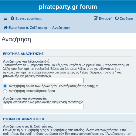
pirateparty.gr forum
Συχνές ερωτήσεις
Εγγραφή
Σύνδεση
Ευρετήριο Δ. Συζήτησης
Αναζήτηση
Αναζήτηση
ΕΡΏΤΗΜΑ ΑΝΑΖΉΤΗΣΗΣ
Αναζήτηση για λέξεις-κλειδιά:
Τοποθετήστε το
+
μπροστά από μια λέξη που πρέπει να βρεθεί και
-
μπροστά από μια
λέξη που δεν πρέπει να βρεθεί. Βάλτε μια λίστα με λέξεις που χωρίζονται με
|
σε
αγκύλες αν πρέπει να βρεθεί μόνο μια από αυτές τις λέξεις. Χρησιμοποιείστε * ως
μπαλαντέρ για μερική αντιστοιχία.
Αναζήτηση όλων των όρων ή του ερωτήματος όπως εισήχθη
Αναζήτηση οποιουδήποτε όρου
Αναζήτηση για συγγραφέα:
Χρησιμοποιείστε * ως μπαλαντέρ για μερική αντιστοιχία.
ΡΥΘΜΊΣΕΙΣ ΑΝΑΖΉΤΗΣΗΣ
Αναζήτηση στις Δ. Συζητήσεις:
Επιλέξτε τη Δ. Συζήτηση ή τις Δ. Συζητήσεις στις οποίες θέλετε να αναζητήσετε. Υπο-
συζητήσεις θα αναζητηθούν αυτόματα εάν δεν απενεργοποιήσετε την “Αναζήτηση υπο-