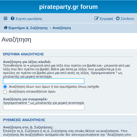
pirateparty.gr forum
Συχνές ερωτήσεις
Εγγραφή
Σύνδεση
Ευρετήριο Δ. Συζήτησης
Αναζήτηση
Αναζήτηση
ΕΡΏΤΗΜΑ ΑΝΑΖΉΤΗΣΗΣ
Αναζήτηση για λέξεις-κλειδιά:
Τοποθετήστε το
+
μπροστά από μια λέξη που πρέπει να βρεθεί και
-
μπροστά από μια
λέξη που δεν πρέπει να βρεθεί. Βάλτε μια λίστα με λέξεις που χωρίζονται με
|
σε
αγκύλες αν πρέπει να βρεθεί μόνο μια από αυτές τις λέξεις. Χρησιμοποιείστε * ως
μπαλαντέρ για μερική αντιστοιχία.
Αναζήτηση όλων των όρων ή του ερωτήματος όπως εισήχθη
Αναζήτηση οποιουδήποτε όρου
Αναζήτηση για συγγραφέα:
Χρησιμοποιείστε * ως μπαλαντέρ για μερική αντιστοιχία.
ΡΥΘΜΊΣΕΙΣ ΑΝΑΖΉΤΗΣΗΣ
Αναζήτηση στις Δ. Συζητήσεις:
Επιλέξτε τη Δ. Συζήτηση ή τις Δ. Συζητήσεις στις οποίες θέλετε να αναζητήσετε. Υπο-
συζητήσεις θα αναζητηθούν αυτόματα εάν δεν απενεργοποιήσετε την “Αναζήτηση υπο-