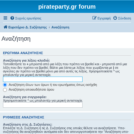
pirateparty.gr forum
Συχνές ερωτήσεις
Εγγραφή
Σύνδεση
Ευρετήριο Δ. Συζήτησης
Αναζήτηση
Αναζήτηση
ΕΡΏΤΗΜΑ ΑΝΑΖΉΤΗΣΗΣ
Αναζήτηση για λέξεις-κλειδιά:
Τοποθετήστε το
+
μπροστά από μια λέξη που πρέπει να βρεθεί και
-
μπροστά από μια
λέξη που δεν πρέπει να βρεθεί. Βάλτε μια λίστα με λέξεις που χωρίζονται με
|
σε
αγκύλες αν πρέπει να βρεθεί μόνο μια από αυτές τις λέξεις. Χρησιμοποιείστε * ως
μπαλαντέρ για μερική αντιστοιχία.
Αναζήτηση όλων των όρων ή του ερωτήματος όπως εισήχθη
Αναζήτηση οποιουδήποτε όρου
Αναζήτηση για συγγραφέα:
Χρησιμοποιείστε * ως μπαλαντέρ για μερική αντιστοιχία.
ΡΥΘΜΊΣΕΙΣ ΑΝΑΖΉΤΗΣΗΣ
Αναζήτηση στις Δ. Συζητήσεις:
Επιλέξτε τη Δ. Συζήτηση ή τις Δ. Συζητήσεις στις οποίες θέλετε να αναζητήσετε. Υπο-
συζητήσεις θα αναζητηθούν αυτόματα εάν δεν απενεργοποιήσετε την “Αναζήτηση υπο-