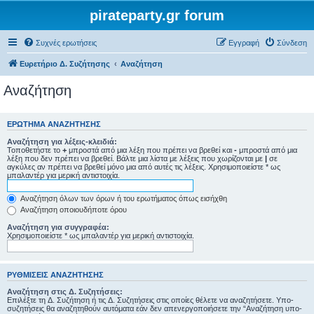
pirateparty.gr forum
Συχνές ερωτήσεις
Εγγραφή
Σύνδεση
Ευρετήριο Δ. Συζήτησης
Αναζήτηση
Αναζήτηση
ΕΡΏΤΗΜΑ ΑΝΑΖΉΤΗΣΗΣ
Αναζήτηση για λέξεις-κλειδιά:
Τοποθετήστε το
+
μπροστά από μια λέξη που πρέπει να βρεθεί και
-
μπροστά από μια
λέξη που δεν πρέπει να βρεθεί. Βάλτε μια λίστα με λέξεις που χωρίζονται με
|
σε
αγκύλες αν πρέπει να βρεθεί μόνο μια από αυτές τις λέξεις. Χρησιμοποιείστε * ως
μπαλαντέρ για μερική αντιστοιχία.
Αναζήτηση όλων των όρων ή του ερωτήματος όπως εισήχθη
Αναζήτηση οποιουδήποτε όρου
Αναζήτηση για συγγραφέα:
Χρησιμοποιείστε * ως μπαλαντέρ για μερική αντιστοιχία.
ΡΥΘΜΊΣΕΙΣ ΑΝΑΖΉΤΗΣΗΣ
Αναζήτηση στις Δ. Συζητήσεις:
Επιλέξτε τη Δ. Συζήτηση ή τις Δ. Συζητήσεις στις οποίες θέλετε να αναζητήσετε. Υπο-
συζητήσεις θα αναζητηθούν αυτόματα εάν δεν απενεργοποιήσετε την “Αναζήτηση υπο-