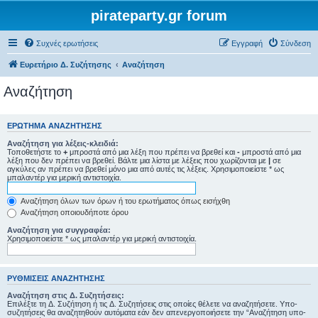
pirateparty.gr forum
Συχνές ερωτήσεις
Εγγραφή
Σύνδεση
Ευρετήριο Δ. Συζήτησης
Αναζήτηση
Αναζήτηση
ΕΡΏΤΗΜΑ ΑΝΑΖΉΤΗΣΗΣ
Αναζήτηση για λέξεις-κλειδιά:
Τοποθετήστε το
+
μπροστά από μια λέξη που πρέπει να βρεθεί και
-
μπροστά από μια
λέξη που δεν πρέπει να βρεθεί. Βάλτε μια λίστα με λέξεις που χωρίζονται με
|
σε
αγκύλες αν πρέπει να βρεθεί μόνο μια από αυτές τις λέξεις. Χρησιμοποιείστε * ως
μπαλαντέρ για μερική αντιστοιχία.
Αναζήτηση όλων των όρων ή του ερωτήματος όπως εισήχθη
Αναζήτηση οποιουδήποτε όρου
Αναζήτηση για συγγραφέα:
Χρησιμοποιείστε * ως μπαλαντέρ για μερική αντιστοιχία.
ΡΥΘΜΊΣΕΙΣ ΑΝΑΖΉΤΗΣΗΣ
Αναζήτηση στις Δ. Συζητήσεις:
Επιλέξτε τη Δ. Συζήτηση ή τις Δ. Συζητήσεις στις οποίες θέλετε να αναζητήσετε. Υπο-
συζητήσεις θα αναζητηθούν αυτόματα εάν δεν απενεργοποιήσετε την “Αναζήτηση υπο-