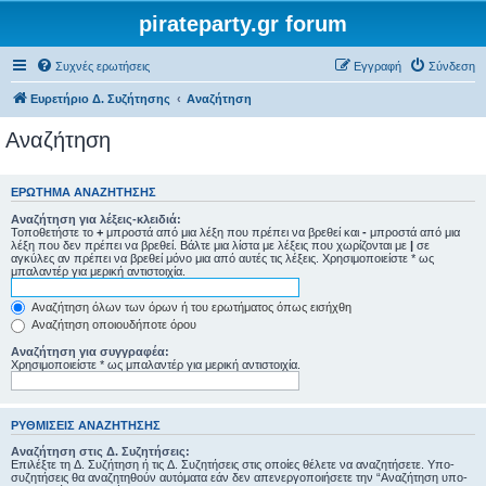
pirateparty.gr forum
Συχνές ερωτήσεις
Εγγραφή
Σύνδεση
Ευρετήριο Δ. Συζήτησης
Αναζήτηση
Αναζήτηση
ΕΡΏΤΗΜΑ ΑΝΑΖΉΤΗΣΗΣ
Αναζήτηση για λέξεις-κλειδιά:
Τοποθετήστε το
+
μπροστά από μια λέξη που πρέπει να βρεθεί και
-
μπροστά από μια
λέξη που δεν πρέπει να βρεθεί. Βάλτε μια λίστα με λέξεις που χωρίζονται με
|
σε
αγκύλες αν πρέπει να βρεθεί μόνο μια από αυτές τις λέξεις. Χρησιμοποιείστε * ως
μπαλαντέρ για μερική αντιστοιχία.
Αναζήτηση όλων των όρων ή του ερωτήματος όπως εισήχθη
Αναζήτηση οποιουδήποτε όρου
Αναζήτηση για συγγραφέα:
Χρησιμοποιείστε * ως μπαλαντέρ για μερική αντιστοιχία.
ΡΥΘΜΊΣΕΙΣ ΑΝΑΖΉΤΗΣΗΣ
Αναζήτηση στις Δ. Συζητήσεις:
Επιλέξτε τη Δ. Συζήτηση ή τις Δ. Συζητήσεις στις οποίες θέλετε να αναζητήσετε. Υπο-
συζητήσεις θα αναζητηθούν αυτόματα εάν δεν απενεργοποιήσετε την “Αναζήτηση υπο-