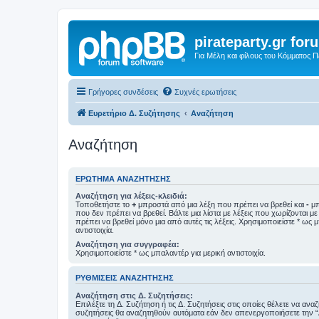
pirateparty.gr for
Για Μέλη και φίλους του Κόμματος 
Γρήγορες συνδέσεις
Συχνές ερωτήσεις
Ευρετήριο Δ. Συζήτησης
Αναζήτηση
Αναζήτηση
ΕΡΏΤΗΜΑ ΑΝΑΖΉΤΗΣΗΣ
Αναζήτηση για λέξεις-κλειδιά:
Τοποθετήστε το
+
μπροστά από μια λέξη που πρέπει να βρεθεί και
-
μπ
που δεν πρέπει να βρεθεί. Βάλτε μια λίστα με λέξεις που χωρίζονται μ
πρέπει να βρεθεί μόνο μια από αυτές τις λέξεις. Χρησιμοποιείστε * ως 
αντιστοιχία.
Αναζήτηση για συγγραφέα:
Χρησιμοποιείστε * ως μπαλαντέρ για μερική αντιστοιχία.
ΡΥΘΜΊΣΕΙΣ ΑΝΑΖΉΤΗΣΗΣ
Αναζήτηση στις Δ. Συζητήσεις:
Επιλέξτε τη Δ. Συζήτηση ή τις Δ. Συζητήσεις στις οποίες θέλετε να ανα
συζητήσεις θα αναζητηθούν αυτόματα εάν δεν απενεργοποιήσετε την 