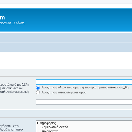
um
Πειρατών Ελλάδας.
ροστά από μια λέξη
Αναζήτηση όλων των όρων ή του ερωτήματος όπως εισήχθη
ε
|
σε αγκύλες αν
μπαλαντέρ για μερική
Αναζήτηση οποιουδήποτε όρου
ζητήσετε. Υπο-
“Αναζήτηση υπο-