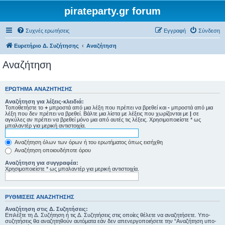
pirateparty.gr forum
Συχνές ερωτήσεις
Εγγραφή
Σύνδεση
Ευρετήριο Δ. Συζήτησης
Αναζήτηση
Αναζήτηση
ΕΡΏΤΗΜΑ ΑΝΑΖΉΤΗΣΗΣ
Αναζήτηση για λέξεις-κλειδιά:
Τοποθετήστε το
+
μπροστά από μια λέξη που πρέπει να βρεθεί και
-
μπροστά από μια
λέξη που δεν πρέπει να βρεθεί. Βάλτε μια λίστα με λέξεις που χωρίζονται με
|
σε
αγκύλες αν πρέπει να βρεθεί μόνο μια από αυτές τις λέξεις. Χρησιμοποιείστε * ως
μπαλαντέρ για μερική αντιστοιχία.
Αναζήτηση όλων των όρων ή του ερωτήματος όπως εισήχθη
Αναζήτηση οποιουδήποτε όρου
Αναζήτηση για συγγραφέα:
Χρησιμοποιείστε * ως μπαλαντέρ για μερική αντιστοιχία.
ΡΥΘΜΊΣΕΙΣ ΑΝΑΖΉΤΗΣΗΣ
Αναζήτηση στις Δ. Συζητήσεις:
Επιλέξτε τη Δ. Συζήτηση ή τις Δ. Συζητήσεις στις οποίες θέλετε να αναζητήσετε. Υπο-
συζητήσεις θα αναζητηθούν αυτόματα εάν δεν απενεργοποιήσετε την “Αναζήτηση υπο-