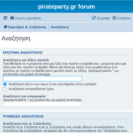
pirateparty.gr forum
Συχνές ερωτήσεις
Εγγραφή
Σύνδεση
Ευρετήριο Δ. Συζήτησης
Αναζήτηση
Αναζήτηση
ΕΡΏΤΗΜΑ ΑΝΑΖΉΤΗΣΗΣ
Αναζήτηση για λέξεις-κλειδιά:
Τοποθετήστε το
+
μπροστά από μια λέξη που πρέπει να βρεθεί και
-
μπροστά από μια
λέξη που δεν πρέπει να βρεθεί. Βάλτε μια λίστα με λέξεις που χωρίζονται με
|
σε
αγκύλες αν πρέπει να βρεθεί μόνο μια από αυτές τις λέξεις. Χρησιμοποιείστε * ως
μπαλαντέρ για μερική αντιστοιχία.
Αναζήτηση όλων των όρων ή του ερωτήματος όπως εισήχθη
Αναζήτηση οποιουδήποτε όρου
Αναζήτηση για συγγραφέα:
Χρησιμοποιείστε * ως μπαλαντέρ για μερική αντιστοιχία.
ΡΥΘΜΊΣΕΙΣ ΑΝΑΖΉΤΗΣΗΣ
Αναζήτηση στις Δ. Συζητήσεις:
Επιλέξτε τη Δ. Συζήτηση ή τις Δ. Συζητήσεις στις οποίες θέλετε να αναζητήσετε. Υπο-
συζητήσεις θα αναζητηθούν αυτόματα εάν δεν απενεργοποιήσετε την “Αναζήτηση υπο-