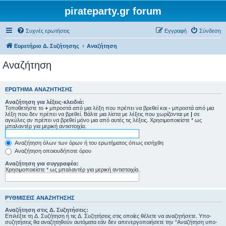
pirateparty.gr forum
Συχνές ερωτήσεις
Εγγραφή
Σύνδεση
Ευρετήριο Δ. Συζήτησης
Αναζήτηση
Αναζήτηση
ΕΡΏΤΗΜΑ ΑΝΑΖΉΤΗΣΗΣ
Αναζήτηση για λέξεις-κλειδιά:
Τοποθετήστε το
+
μπροστά από μια λέξη που πρέπει να βρεθεί και
-
μπροστά από μια
λέξη που δεν πρέπει να βρεθεί. Βάλτε μια λίστα με λέξεις που χωρίζονται με
|
σε
αγκύλες αν πρέπει να βρεθεί μόνο μια από αυτές τις λέξεις. Χρησιμοποιείστε * ως
μπαλαντέρ για μερική αντιστοιχία.
Αναζήτηση όλων των όρων ή του ερωτήματος όπως εισήχθη
Αναζήτηση οποιουδήποτε όρου
Αναζήτηση για συγγραφέα:
Χρησιμοποιείστε * ως μπαλαντέρ για μερική αντιστοιχία.
ΡΥΘΜΊΣΕΙΣ ΑΝΑΖΉΤΗΣΗΣ
Αναζήτηση στις Δ. Συζητήσεις:
Επιλέξτε τη Δ. Συζήτηση ή τις Δ. Συζητήσεις στις οποίες θέλετε να αναζητήσετε. Υπο-
συζητήσεις θα αναζητηθούν αυτόματα εάν δεν απενεργοποιήσετε την “Αναζήτηση υπο-