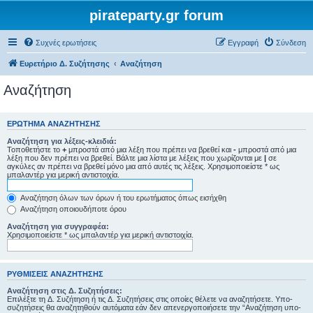
pirateparty.gr forum
Συχνές ερωτήσεις
Εγγραφή
Σύνδεση
Ευρετήριο Δ. Συζήτησης
Αναζήτηση
Αναζήτηση
ΕΡΏΤΗΜΑ ΑΝΑΖΉΤΗΣΗΣ
Αναζήτηση για λέξεις-κλειδιά:
Τοποθετήστε το
+
μπροστά από μια λέξη που πρέπει να βρεθεί και
-
μπροστά από μια
λέξη που δεν πρέπει να βρεθεί. Βάλτε μια λίστα με λέξεις που χωρίζονται με
|
σε
αγκύλες αν πρέπει να βρεθεί μόνο μια από αυτές τις λέξεις. Χρησιμοποιείστε * ως
μπαλαντέρ για μερική αντιστοιχία.
Αναζήτηση όλων των όρων ή του ερωτήματος όπως εισήχθη
Αναζήτηση οποιουδήποτε όρου
Αναζήτηση για συγγραφέα:
Χρησιμοποιείστε * ως μπαλαντέρ για μερική αντιστοιχία.
ΡΥΘΜΊΣΕΙΣ ΑΝΑΖΉΤΗΣΗΣ
Αναζήτηση στις Δ. Συζητήσεις:
Επιλέξτε τη Δ. Συζήτηση ή τις Δ. Συζητήσεις στις οποίες θέλετε να αναζητήσετε. Υπο-
συζητήσεις θα αναζητηθούν αυτόματα εάν δεν απενεργοποιήσετε την “Αναζήτηση υπο-