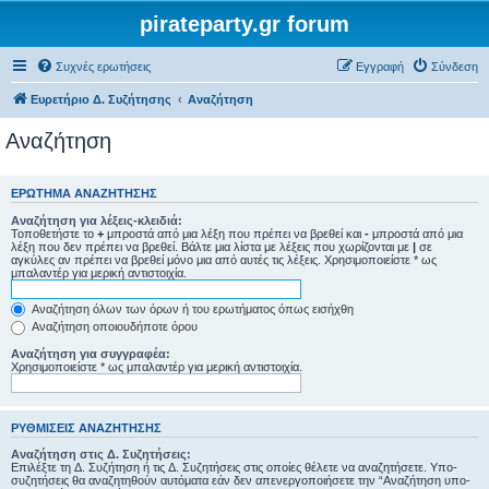
pirateparty.gr forum
Συχνές ερωτήσεις
Εγγραφή
Σύνδεση
Ευρετήριο Δ. Συζήτησης
Αναζήτηση
Αναζήτηση
ΕΡΏΤΗΜΑ ΑΝΑΖΉΤΗΣΗΣ
Αναζήτηση για λέξεις-κλειδιά:
Τοποθετήστε το
+
μπροστά από μια λέξη που πρέπει να βρεθεί και
-
μπροστά από μια
λέξη που δεν πρέπει να βρεθεί. Βάλτε μια λίστα με λέξεις που χωρίζονται με
|
σε
αγκύλες αν πρέπει να βρεθεί μόνο μια από αυτές τις λέξεις. Χρησιμοποιείστε * ως
μπαλαντέρ για μερική αντιστοιχία.
Αναζήτηση όλων των όρων ή του ερωτήματος όπως εισήχθη
Αναζήτηση οποιουδήποτε όρου
Αναζήτηση για συγγραφέα:
Χρησιμοποιείστε * ως μπαλαντέρ για μερική αντιστοιχία.
ΡΥΘΜΊΣΕΙΣ ΑΝΑΖΉΤΗΣΗΣ
Αναζήτηση στις Δ. Συζητήσεις:
Επιλέξτε τη Δ. Συζήτηση ή τις Δ. Συζητήσεις στις οποίες θέλετε να αναζητήσετε. Υπο-
συζητήσεις θα αναζητηθούν αυτόματα εάν δεν απενεργοποιήσετε την “Αναζήτηση υπο-