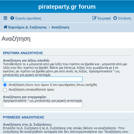
pirateparty.gr forum
Συχνές ερωτήσεις
Εγγραφή
Σύνδεση
Ευρετήριο Δ. Συζήτησης
Αναζήτηση
Αναζήτηση
ΕΡΏΤΗΜΑ ΑΝΑΖΉΤΗΣΗΣ
Αναζήτηση για λέξεις-κλειδιά:
Τοποθετήστε το
+
μπροστά από μια λέξη που πρέπει να βρεθεί και
-
μπροστά από μια
λέξη που δεν πρέπει να βρεθεί. Βάλτε μια λίστα με λέξεις που χωρίζονται με
|
σε
αγκύλες αν πρέπει να βρεθεί μόνο μια από αυτές τις λέξεις. Χρησιμοποιείστε * ως
μπαλαντέρ για μερική αντιστοιχία.
Αναζήτηση όλων των όρων ή του ερωτήματος όπως εισήχθη
Αναζήτηση οποιουδήποτε όρου
Αναζήτηση για συγγραφέα:
Χρησιμοποιείστε * ως μπαλαντέρ για μερική αντιστοιχία.
ΡΥΘΜΊΣΕΙΣ ΑΝΑΖΉΤΗΣΗΣ
Αναζήτηση στις Δ. Συζητήσεις:
Επιλέξτε τη Δ. Συζήτηση ή τις Δ. Συζητήσεις στις οποίες θέλετε να αναζητήσετε. Υπο-
συζητήσεις θα αναζητηθούν αυτόματα εάν δεν απενεργοποιήσετε την “Αναζήτηση υπο-