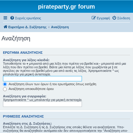
pirateparty.gr forum
Συχνές ερωτήσεις
Εγγραφή
Σύνδεση
Ευρετήριο Δ. Συζήτησης
Αναζήτηση
Αναζήτηση
ΕΡΏΤΗΜΑ ΑΝΑΖΉΤΗΣΗΣ
Αναζήτηση για λέξεις-κλειδιά:
Τοποθετήστε το
+
μπροστά από μια λέξη που πρέπει να βρεθεί και
-
μπροστά από μια
λέξη που δεν πρέπει να βρεθεί. Βάλτε μια λίστα με λέξεις που χωρίζονται με
|
σε
αγκύλες αν πρέπει να βρεθεί μόνο μια από αυτές τις λέξεις. Χρησιμοποιείστε * ως
μπαλαντέρ για μερική αντιστοιχία.
Αναζήτηση όλων των όρων ή του ερωτήματος όπως εισήχθη
Αναζήτηση οποιουδήποτε όρου
Αναζήτηση για συγγραφέα:
Χρησιμοποιείστε * ως μπαλαντέρ για μερική αντιστοιχία.
ΡΥΘΜΊΣΕΙΣ ΑΝΑΖΉΤΗΣΗΣ
Αναζήτηση στις Δ. Συζητήσεις:
Επιλέξτε τη Δ. Συζήτηση ή τις Δ. Συζητήσεις στις οποίες θέλετε να αναζητήσετε. Υπο-
συζητήσεις θα αναζητηθούν αυτόματα εάν δεν απενεργοποιήσετε την “Αναζήτηση υπο-