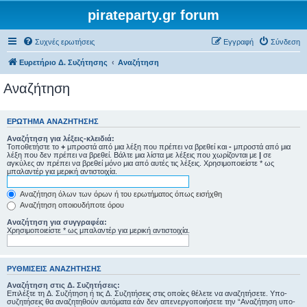
pirateparty.gr forum
Συχνές ερωτήσεις
Εγγραφή
Σύνδεση
Ευρετήριο Δ. Συζήτησης
Αναζήτηση
Αναζήτηση
ΕΡΏΤΗΜΑ ΑΝΑΖΉΤΗΣΗΣ
Αναζήτηση για λέξεις-κλειδιά:
Τοποθετήστε το
+
μπροστά από μια λέξη που πρέπει να βρεθεί και
-
μπροστά από μια
λέξη που δεν πρέπει να βρεθεί. Βάλτε μια λίστα με λέξεις που χωρίζονται με
|
σε
αγκύλες αν πρέπει να βρεθεί μόνο μια από αυτές τις λέξεις. Χρησιμοποιείστε * ως
μπαλαντέρ για μερική αντιστοιχία.
Αναζήτηση όλων των όρων ή του ερωτήματος όπως εισήχθη
Αναζήτηση οποιουδήποτε όρου
Αναζήτηση για συγγραφέα:
Χρησιμοποιείστε * ως μπαλαντέρ για μερική αντιστοιχία.
ΡΥΘΜΊΣΕΙΣ ΑΝΑΖΉΤΗΣΗΣ
Αναζήτηση στις Δ. Συζητήσεις:
Επιλέξτε τη Δ. Συζήτηση ή τις Δ. Συζητήσεις στις οποίες θέλετε να αναζητήσετε. Υπο-
συζητήσεις θα αναζητηθούν αυτόματα εάν δεν απενεργοποιήσετε την “Αναζήτηση υπο-