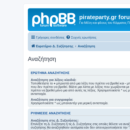
pirateparty.gr for
Για Μέλη και φίλους του Κόμματος 
Γρήγορες συνδέσεις
Συχνές ερωτήσεις
Ευρετήριο Δ. Συζήτησης
Αναζήτηση
Αναζήτηση
ΕΡΏΤΗΜΑ ΑΝΑΖΉΤΗΣΗΣ
Αναζήτηση για λέξεις-κλειδιά:
Τοποθετήστε το
+
μπροστά από μια λέξη που πρέπει να βρεθεί και
-
μπ
που δεν πρέπει να βρεθεί. Βάλτε μια λίστα με λέξεις που χωρίζονται μ
πρέπει να βρεθεί μόνο μια από αυτές τις λέξεις. Χρησιμοποιείστε * ως 
αντιστοιχία.
Αναζήτηση για συγγραφέα:
Χρησιμοποιείστε * ως μπαλαντέρ για μερική αντιστοιχία.
ΡΥΘΜΊΣΕΙΣ ΑΝΑΖΉΤΗΣΗΣ
Αναζήτηση στις Δ. Συζητήσεις:
Επιλέξτε τη Δ. Συζήτηση ή τις Δ. Συζητήσεις στις οποίες θέλετε να ανα
συζητήσεις θα αναζητηθούν αυτόματα εάν δεν απενεργοποιήσετε την 