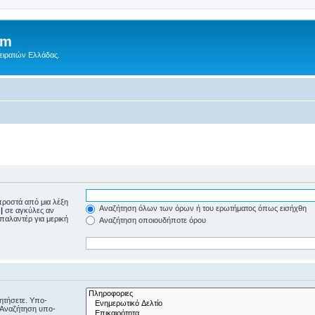
um
Πειρατών Ελλάδας.
ροστά από μια λέξη
Αναζήτηση όλων των όρων ή του ερωτήματος όπως εισήχθη
ε
|
σε αγκύλες αν
μπαλαντέρ για μερική
Αναζήτηση οποιουδήποτε όρου
ζητήσετε. Υπο-
“Αναζήτηση υπο-