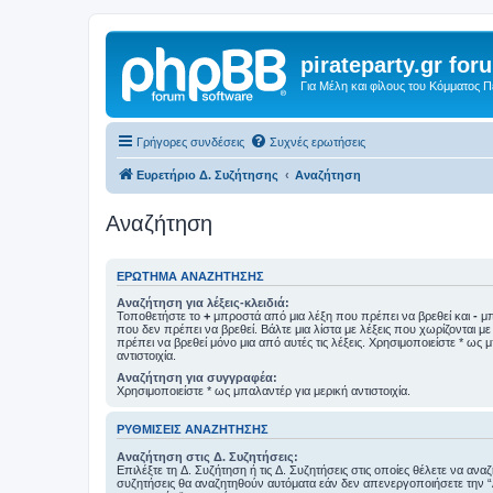
pirateparty.gr for
Για Μέλη και φίλους του Κόμματος 
Γρήγορες συνδέσεις
Συχνές ερωτήσεις
Ευρετήριο Δ. Συζήτησης
Αναζήτηση
Αναζήτηση
ΕΡΏΤΗΜΑ ΑΝΑΖΉΤΗΣΗΣ
Αναζήτηση για λέξεις-κλειδιά:
Τοποθετήστε το
+
μπροστά από μια λέξη που πρέπει να βρεθεί και
-
μπ
που δεν πρέπει να βρεθεί. Βάλτε μια λίστα με λέξεις που χωρίζονται μ
πρέπει να βρεθεί μόνο μια από αυτές τις λέξεις. Χρησιμοποιείστε * ως 
αντιστοιχία.
Αναζήτηση για συγγραφέα:
Χρησιμοποιείστε * ως μπαλαντέρ για μερική αντιστοιχία.
ΡΥΘΜΊΣΕΙΣ ΑΝΑΖΉΤΗΣΗΣ
Αναζήτηση στις Δ. Συζητήσεις:
Επιλέξτε τη Δ. Συζήτηση ή τις Δ. Συζητήσεις στις οποίες θέλετε να ανα
συζητήσεις θα αναζητηθούν αυτόματα εάν δεν απενεργοποιήσετε την 