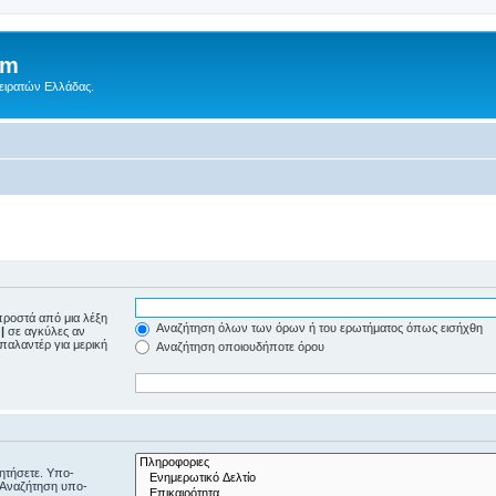
um
Πειρατών Ελλάδας.
ροστά από μια λέξη
Αναζήτηση όλων των όρων ή του ερωτήματος όπως εισήχθη
ε
|
σε αγκύλες αν
μπαλαντέρ για μερική
Αναζήτηση οποιουδήποτε όρου
ζητήσετε. Υπο-
“Αναζήτηση υπο-