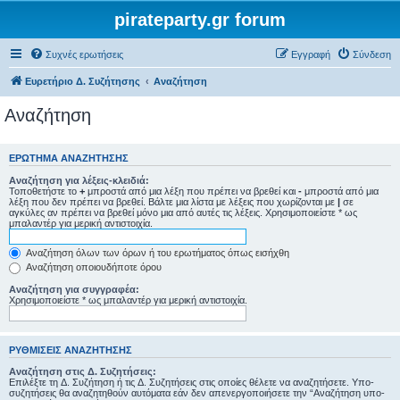
pirateparty.gr forum
Συχνές ερωτήσεις
Εγγραφή
Σύνδεση
Ευρετήριο Δ. Συζήτησης
Αναζήτηση
Αναζήτηση
ΕΡΏΤΗΜΑ ΑΝΑΖΉΤΗΣΗΣ
Αναζήτηση για λέξεις-κλειδιά:
Τοποθετήστε το
+
μπροστά από μια λέξη που πρέπει να βρεθεί και
-
μπροστά από μια
λέξη που δεν πρέπει να βρεθεί. Βάλτε μια λίστα με λέξεις που χωρίζονται με
|
σε
αγκύλες αν πρέπει να βρεθεί μόνο μια από αυτές τις λέξεις. Χρησιμοποιείστε * ως
μπαλαντέρ για μερική αντιστοιχία.
Αναζήτηση όλων των όρων ή του ερωτήματος όπως εισήχθη
Αναζήτηση οποιουδήποτε όρου
Αναζήτηση για συγγραφέα:
Χρησιμοποιείστε * ως μπαλαντέρ για μερική αντιστοιχία.
ΡΥΘΜΊΣΕΙΣ ΑΝΑΖΉΤΗΣΗΣ
Αναζήτηση στις Δ. Συζητήσεις:
Επιλέξτε τη Δ. Συζήτηση ή τις Δ. Συζητήσεις στις οποίες θέλετε να αναζητήσετε. Υπο-
συζητήσεις θα αναζητηθούν αυτόματα εάν δεν απενεργοποιήσετε την “Αναζήτηση υπο-