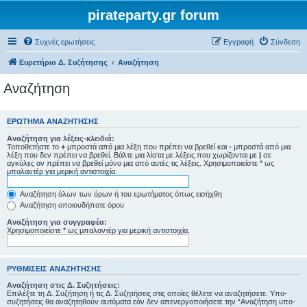
pirateparty.gr forum
Συχνές ερωτήσεις
Εγγραφή
Σύνδεση
Ευρετήριο Δ. Συζήτησης
Αναζήτηση
Αναζήτηση
ΕΡΏΤΗΜΑ ΑΝΑΖΉΤΗΣΗΣ
Αναζήτηση για λέξεις-κλειδιά:
Τοποθετήστε το
+
μπροστά από μια λέξη που πρέπει να βρεθεί και
-
μπροστά από μια
λέξη που δεν πρέπει να βρεθεί. Βάλτε μια λίστα με λέξεις που χωρίζονται με
|
σε
αγκύλες αν πρέπει να βρεθεί μόνο μια από αυτές τις λέξεις. Χρησιμοποιείστε * ως
μπαλαντέρ για μερική αντιστοιχία.
Αναζήτηση όλων των όρων ή του ερωτήματος όπως εισήχθη
Αναζήτηση οποιουδήποτε όρου
Αναζήτηση για συγγραφέα:
Χρησιμοποιείστε * ως μπαλαντέρ για μερική αντιστοιχία.
ΡΥΘΜΊΣΕΙΣ ΑΝΑΖΉΤΗΣΗΣ
Αναζήτηση στις Δ. Συζητήσεις:
Επιλέξτε τη Δ. Συζήτηση ή τις Δ. Συζητήσεις στις οποίες θέλετε να αναζητήσετε. Υπο-
συζητήσεις θα αναζητηθούν αυτόματα εάν δεν απενεργοποιήσετε την “Αναζήτηση υπο-