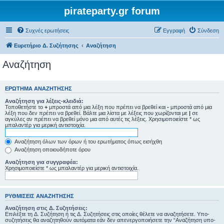
pirateparty.gr forum
Συχνές ερωτήσεις
Εγγραφή
Σύνδεση
Ευρετήριο Δ. Συζήτησης
Αναζήτηση
Αναζήτηση
ΕΡΏΤΗΜΑ ΑΝΑΖΉΤΗΣΗΣ
Αναζήτηση για λέξεις-κλειδιά:
Τοποθετήστε το
+
μπροστά από μια λέξη που πρέπει να βρεθεί και
-
μπροστά από μια
λέξη που δεν πρέπει να βρεθεί. Βάλτε μια λίστα με λέξεις που χωρίζονται με
|
σε
αγκύλες αν πρέπει να βρεθεί μόνο μια από αυτές τις λέξεις. Χρησιμοποιείστε * ως
μπαλαντέρ για μερική αντιστοιχία.
Αναζήτηση όλων των όρων ή του ερωτήματος όπως εισήχθη
Αναζήτηση οποιουδήποτε όρου
Αναζήτηση για συγγραφέα:
Χρησιμοποιείστε * ως μπαλαντέρ για μερική αντιστοιχία.
ΡΥΘΜΊΣΕΙΣ ΑΝΑΖΉΤΗΣΗΣ
Αναζήτηση στις Δ. Συζητήσεις:
Επιλέξτε τη Δ. Συζήτηση ή τις Δ. Συζητήσεις στις οποίες θέλετε να αναζητήσετε. Υπο-
συζητήσεις θα αναζητηθούν αυτόματα εάν δεν απενεργοποιήσετε την “Αναζήτηση υπο-