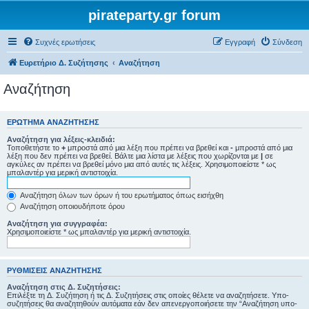
pirateparty.gr forum
Συχνές ερωτήσεις
Εγγραφή
Σύνδεση
Ευρετήριο Δ. Συζήτησης
Αναζήτηση
Αναζήτηση
ΕΡΏΤΗΜΑ ΑΝΑΖΉΤΗΣΗΣ
Αναζήτηση για λέξεις-κλειδιά:
Τοποθετήστε το
+
μπροστά από μια λέξη που πρέπει να βρεθεί και
-
μπροστά από μια
λέξη που δεν πρέπει να βρεθεί. Βάλτε μια λίστα με λέξεις που χωρίζονται με
|
σε
αγκύλες αν πρέπει να βρεθεί μόνο μια από αυτές τις λέξεις. Χρησιμοποιείστε * ως
μπαλαντέρ για μερική αντιστοιχία.
Αναζήτηση όλων των όρων ή του ερωτήματος όπως εισήχθη
Αναζήτηση οποιουδήποτε όρου
Αναζήτηση για συγγραφέα:
Χρησιμοποιείστε * ως μπαλαντέρ για μερική αντιστοιχία.
ΡΥΘΜΊΣΕΙΣ ΑΝΑΖΉΤΗΣΗΣ
Αναζήτηση στις Δ. Συζητήσεις:
Επιλέξτε τη Δ. Συζήτηση ή τις Δ. Συζητήσεις στις οποίες θέλετε να αναζητήσετε. Υπο-
συζητήσεις θα αναζητηθούν αυτόματα εάν δεν απενεργοποιήσετε την “Αναζήτηση υπο-