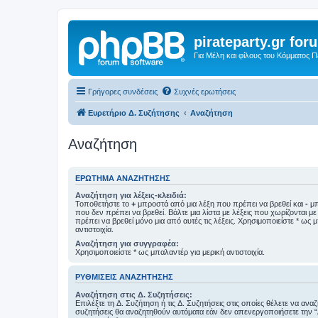
pirateparty.gr for
Για Μέλη και φίλους του Κόμματος 
Γρήγορες συνδέσεις
Συχνές ερωτήσεις
Ευρετήριο Δ. Συζήτησης
Αναζήτηση
Αναζήτηση
ΕΡΏΤΗΜΑ ΑΝΑΖΉΤΗΣΗΣ
Αναζήτηση για λέξεις-κλειδιά:
Τοποθετήστε το
+
μπροστά από μια λέξη που πρέπει να βρεθεί και
-
μπ
που δεν πρέπει να βρεθεί. Βάλτε μια λίστα με λέξεις που χωρίζονται μ
πρέπει να βρεθεί μόνο μια από αυτές τις λέξεις. Χρησιμοποιείστε * ως 
αντιστοιχία.
Αναζήτηση για συγγραφέα:
Χρησιμοποιείστε * ως μπαλαντέρ για μερική αντιστοιχία.
ΡΥΘΜΊΣΕΙΣ ΑΝΑΖΉΤΗΣΗΣ
Αναζήτηση στις Δ. Συζητήσεις:
Επιλέξτε τη Δ. Συζήτηση ή τις Δ. Συζητήσεις στις οποίες θέλετε να ανα
συζητήσεις θα αναζητηθούν αυτόματα εάν δεν απενεργοποιήσετε την 