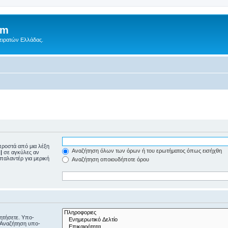
um
Πειρατών Ελλάδας.
ροστά από μια λέξη
Αναζήτηση όλων των όρων ή του ερωτήματος όπως εισήχθη
ε
|
σε αγκύλες αν
μπαλαντέρ για μερική
Αναζήτηση οποιουδήποτε όρου
ζητήσετε. Υπο-
“Αναζήτηση υπο-