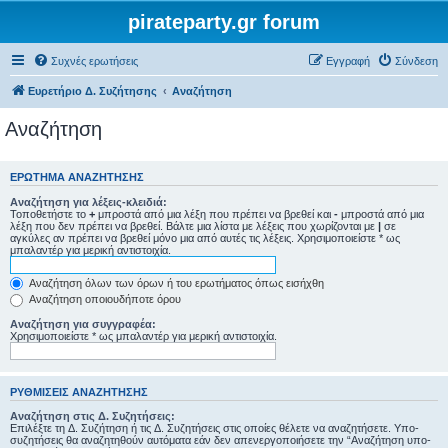
pirateparty.gr forum
Συχνές ερωτήσεις
Εγγραφή
Σύνδεση
Ευρετήριο Δ. Συζήτησης
Αναζήτηση
Αναζήτηση
ΕΡΏΤΗΜΑ ΑΝΑΖΉΤΗΣΗΣ
Αναζήτηση για λέξεις-κλειδιά:
Τοποθετήστε το
+
μπροστά από μια λέξη που πρέπει να βρεθεί και
-
μπροστά από μια
λέξη που δεν πρέπει να βρεθεί. Βάλτε μια λίστα με λέξεις που χωρίζονται με
|
σε
αγκύλες αν πρέπει να βρεθεί μόνο μια από αυτές τις λέξεις. Χρησιμοποιείστε * ως
μπαλαντέρ για μερική αντιστοιχία.
Αναζήτηση όλων των όρων ή του ερωτήματος όπως εισήχθη
Αναζήτηση οποιουδήποτε όρου
Αναζήτηση για συγγραφέα:
Χρησιμοποιείστε * ως μπαλαντέρ για μερική αντιστοιχία.
ΡΥΘΜΊΣΕΙΣ ΑΝΑΖΉΤΗΣΗΣ
Αναζήτηση στις Δ. Συζητήσεις:
Επιλέξτε τη Δ. Συζήτηση ή τις Δ. Συζητήσεις στις οποίες θέλετε να αναζητήσετε. Υπο-
συζητήσεις θα αναζητηθούν αυτόματα εάν δεν απενεργοποιήσετε την “Αναζήτηση υπο-