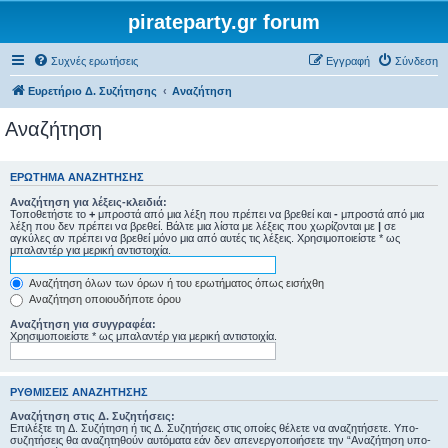
pirateparty.gr forum
Συχνές ερωτήσεις
Εγγραφή
Σύνδεση
Ευρετήριο Δ. Συζήτησης
Αναζήτηση
Αναζήτηση
ΕΡΏΤΗΜΑ ΑΝΑΖΉΤΗΣΗΣ
Αναζήτηση για λέξεις-κλειδιά:
Τοποθετήστε το
+
μπροστά από μια λέξη που πρέπει να βρεθεί και
-
μπροστά από μια
λέξη που δεν πρέπει να βρεθεί. Βάλτε μια λίστα με λέξεις που χωρίζονται με
|
σε
αγκύλες αν πρέπει να βρεθεί μόνο μια από αυτές τις λέξεις. Χρησιμοποιείστε * ως
μπαλαντέρ για μερική αντιστοιχία.
Αναζήτηση όλων των όρων ή του ερωτήματος όπως εισήχθη
Αναζήτηση οποιουδήποτε όρου
Αναζήτηση για συγγραφέα:
Χρησιμοποιείστε * ως μπαλαντέρ για μερική αντιστοιχία.
ΡΥΘΜΊΣΕΙΣ ΑΝΑΖΉΤΗΣΗΣ
Αναζήτηση στις Δ. Συζητήσεις:
Επιλέξτε τη Δ. Συζήτηση ή τις Δ. Συζητήσεις στις οποίες θέλετε να αναζητήσετε. Υπο-
συζητήσεις θα αναζητηθούν αυτόματα εάν δεν απενεργοποιήσετε την “Αναζήτηση υπο-