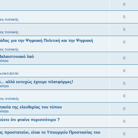
0
0
ις πολιτικής
0
ις πολιτικής
άδας για την Ψηφιακή Πολιτική και την Ψηφιακή
0
ις πολιτικής
Παλαιστινιακό λαό
0
ρότητα
0
ωτικό Δελτίο
... αλλά ευτυχώς έχουμε πλατφόρμες!
0
ρότητα
0
ις πολιτικής
ασία της ελευθερίας του τύπου
0
ρότητα
εύετε ότι φταίνε περισσότερο ?
0
ς προστατεύει, είναι το Υπουργείο Προστασίας του
0