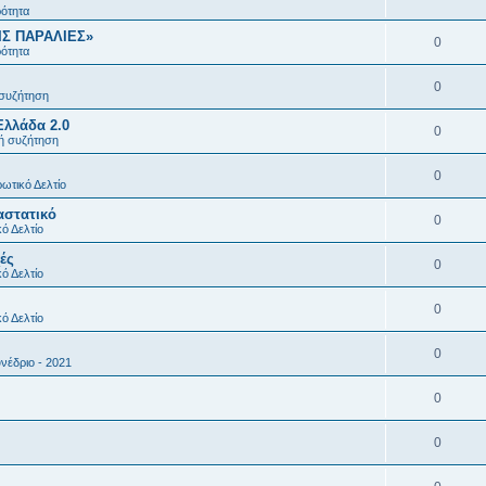
ρότητα
ΙΣ ΠΑΡΑΛΙΕΣ»
0
ρότητα
0
 συζήτηση
Ελλάδα 2.0
0
κή συζήτηση
0
ωτικό Δελτίο
αστατικό
0
ό Δελτίο
ές
0
ό Δελτίο
0
ό Δελτίο
0
νέδριο - 2021
0
0