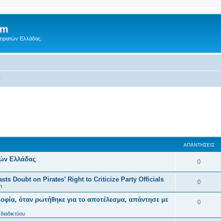
um
Πειρατών Ελλάδας.
α
ΑΠΑΝΤΉΣΕΙΣ
τών Ελλάδας
0
ts Doubt on Pirates’ Right to Criticize Party Officials
0
n
οφία, όταν ρωτήθηκε για το αποτέλεσμα, απάντησε με
0
διαδικτύου