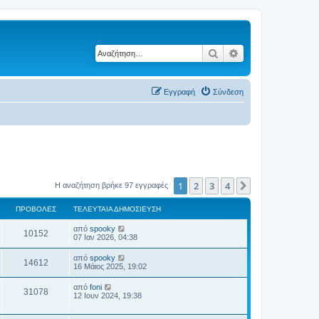
Αναζήτηση
Ειδική αναζήτηση
Εγγραφή
Σύνδεση
1
2
3
4
Επόμενη
Η αναζήτηση βρήκε 97 εγγραφές
ΠΡΟΒΟΛΈΣ
ΤΕΛΕΥΤΑΊΑ ΔΗΜΟΣΊΕΥΣΗ
από
spooky
10152
07 Ιαν 2026, 04:38
από
spooky
14612
16 Μάιος 2025, 19:02
από
foni
31078
12 Ιουν 2024, 19:38