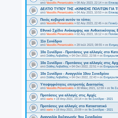
από
Vassilis Perantzakis
»
08 Αύγ 2023, 22:14
» σε
Επικαι
ΔΕΛΤΙΟ ΤΥΠΟΥ ΤΗΣ «ΚΙΝΗΣΗΣ ΠΟΛΙΤΩΝ ΓΙΑ Τ
από
Vassilis Perantzakis
»
04 Αύγ 2023, 10:53
» σε
Επικαι
Ποιός κυβερνά αυτόν το τόπο;
από
Vassilis Perantzakis
»
02 Αύγ 2023, 22:45
» σε
Γενική
Eθνικό Σχέδιο Ανάκαμψης και Ανθεκτικότητας 
από
Vassilis Perantzakis
»
02 Αύγ 2023, 16:12
» σε
Πολιτι
11o Συνέδριο
από
Vassilis Perantzakis
»
28 Ιούλ 2023, 08:55
» σε
Ενημερ
10ο Συνέδριο - Προτάσεις για αλλαγές στο Κατ
από
Στάθης Λειβαδίτης
»
04 Οκτ 2022, 22:56
» σε
Ενημερωτικ
10ο Συνέδριο - Προτάσεις για αλλαγές στις Αρχ
από
Στάθης Λειβαδίτης
»
04 Οκτ 2022, 22:51
» σε
Ενημερωτικ
10ο Συνέδριο - Αναγγελία 10ου Συνεδρίου
από
Στάθης Λειβαδίτης
»
04 Οκτ 2022, 22:43
» σε
Ενημερωτικ
Υποψηφιότητες επιτροπής Διαιτησίας
από
Vassilis Perantzakis
»
30 Μάιος 2021, 12:59
» σε
9ο Συ
Προτάσεις για αλλαγές στις Αρχές
από
xaris
»
19 Απρ 2021, 23:14
» σε
9ο Συνέδριο - 2021
Προτάσεις για αλλαγές στο Καταστατικό
από
xaris
»
19 Απρ 2021, 23:09
» σε
9ο Συνέδριο - 2021
Αναγγελία διεξαγωγής 9ου Συνεδρίου