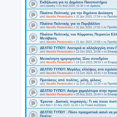
Εκδήλωση για το Δημόσιο Πανεπιστήμιο
από
spooky
»
01 Φεβ 2024, 01:30
» σε
Δράσεις
Πλαίσιο Πολιτικής για την δημόσια Διοίκηση
από
Vassilis Perantzakis
»
31 Δεκ 2023, 17:54
» σε
Προτάσε
Πλαίσιο Πολιτικής για το Περιβάλλον
από
Vassilis Perantzakis
»
31 Δεκ 2023, 17:52
» σε
Προτάσε
Πλαίσιο Πολιτικής του Κόμματος Πειρατών Ελλ
Μετάβαση
από
Vassilis Perantzakis
»
21 Δεκ 2023, 13:58
» σε
Προτάσε
ΔΕΛΤΙΟ ΤΥΠΟΥ: Λευτεριά κι αλληλεγγύη στον 
από
Vassilis Perantzakis
»
12 Οκτ 2023, 10:56
» σε
Επικαι
Μετακίνηση ημερομηνίας 11ου συνεδρίου
από
Vassilis Perantzakis
»
14 Σεπ 2023, 08:54
» σε
Ενημερ
ΔΕΛΤΙΟ ΤΥΠΟΥ: Μεγάλες ελλείψεις στα σχολεία
από
Vassilis Perantzakis
»
13 Σεπ 2023, 10:41
» σε
Επικαι
Προτάσεις από πολίτες, μέλη, φίλους
από
Vassilis Perantzakis
»
11 Σεπ 2023, 13:29
» σε
Προτάσε
ΔΕΛΤΙΟ ΤΥΠΟΥ: Ακόμα χαμηλότερα στην προστ
από
Vassilis Perantzakis
»
29 Αύγ 2023, 15:44
» σε
Επικαι
Έρευνα - Δασικές πυρκαγιές: Τι και ποιοι πιστ
από
foni
»
22 Αύγ 2023, 11:16
» σε
Γενική συζήτηση
ΔΕΛΤΙΟ ΤΥΠΟΥ : Πόσο πραγματικά ικανό να μα
Πολίτη;