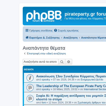
pirateparty.gr for
Για Μέλη και φίλους του Κόμματος 
Γρήγορες συνδέσεις
Συχνές ερωτήσεις
Ευρετήριο Δ. Συζήτησης
Αναζήτηση
Αναπάντητα θέματ
Αναπάντητα θέματα
Επιστροφή στην ειδική αναζήτηση
Αναζήτηση
Ειδική αναζήτηση
ΘΈΜΑΤΑ
Ανακοίνωση 13ου Συνεδρίου Κόμματος Πειρα
από
spooky
»
07 Ιαν 2026, 04:38
» σε
Ενημερωτικό Δελτίο
The Leadership of The European Pirate Party Cas
από
spooky
»
16 Μάιος 2025, 19:02
» σε
International Sectio
Σοφία Ai: Η παράξενη αντίδραση του ρομπότ Σ
κλειστό το στόμα
από
foni
»
12 Ιουν 2024, 19:38
» σε
Σχολιασμός άρθρων του 