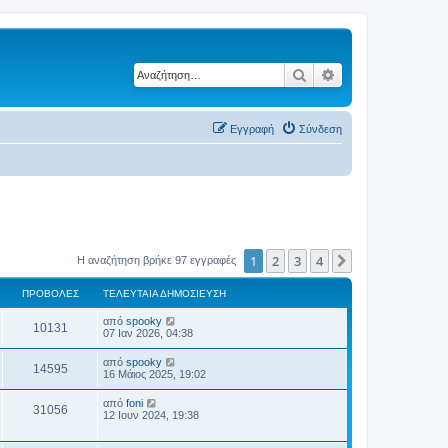
Αναζήτηση
Ειδική αναζήτηση
Εγγραφή
Σύνδεση
1
2
3
4
Επόμενη
Η αναζήτηση βρήκε 97 εγγραφές
ΠΡΟΒΟΛΈΣ
ΤΕΛΕΥΤΑΊΑ ΔΗΜΟΣΊΕΥΣΗ
από
spooky
10131
07 Ιαν 2026, 04:38
από
spooky
14595
16 Μάιος 2025, 19:02
από
foni
31056
12 Ιουν 2024, 19:38