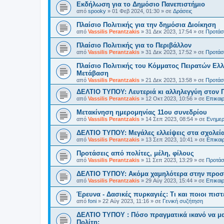
Εκδήλωση για το Δημόσιο Πανεπιστήμιο
από
spooky
»
01 Φεβ 2024, 01:30
» σε
Δράσεις
Πλαίσιο Πολιτικής για την δημόσια Διοίκηση
από
Vassilis Perantzakis
»
31 Δεκ 2023, 17:54
» σε
Προτάσε
Πλαίσιο Πολιτικής για το Περιβάλλον
από
Vassilis Perantzakis
»
31 Δεκ 2023, 17:52
» σε
Προτάσε
Πλαίσιο Πολιτικής του Κόμματος Πειρατών Ελλ
Μετάβαση
από
Vassilis Perantzakis
»
21 Δεκ 2023, 13:58
» σε
Προτάσε
ΔΕΛΤΙΟ ΤΥΠΟΥ: Λευτεριά κι αλληλεγγύη στον 
από
Vassilis Perantzakis
»
12 Οκτ 2023, 10:56
» σε
Επικαι
Μετακίνηση ημερομηνίας 11ου συνεδρίου
από
Vassilis Perantzakis
»
14 Σεπ 2023, 08:54
» σε
Ενημερ
ΔΕΛΤΙΟ ΤΥΠΟΥ: Μεγάλες ελλείψεις στα σχολεία
από
Vassilis Perantzakis
»
13 Σεπ 2023, 10:41
» σε
Επικαι
Προτάσεις από πολίτες, μέλη, φίλους
από
Vassilis Perantzakis
»
11 Σεπ 2023, 13:29
» σε
Προτάσε
ΔΕΛΤΙΟ ΤΥΠΟΥ: Ακόμα χαμηλότερα στην προστ
από
Vassilis Perantzakis
»
29 Αύγ 2023, 15:44
» σε
Επικαι
Έρευνα - Δασικές πυρκαγιές: Τι και ποιοι πιστ
από
foni
»
22 Αύγ 2023, 11:16
» σε
Γενική συζήτηση
ΔΕΛΤΙΟ ΤΥΠΟΥ : Πόσο πραγματικά ικανό να μα
Πολίτη;