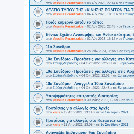
από
Vassilis Perantzakis
»
08 Αύγ 2023, 22:14
» σε
Επικαι
ΔΕΛΤΙΟ ΤΥΠΟΥ ΤΗΣ «ΚΙΝΗΣΗΣ ΠΟΛΙΤΩΝ ΓΙΑ Τ
από
Vassilis Perantzakis
»
04 Αύγ 2023, 10:53
» σε
Επικαι
Ποιός κυβερνά αυτόν το τόπο;
από
Vassilis Perantzakis
»
02 Αύγ 2023, 22:45
» σε
Γενική
Eθνικό Σχέδιο Ανάκαμψης και Ανθεκτικότητας 
από
Vassilis Perantzakis
»
02 Αύγ 2023, 16:12
» σε
Πολιτι
11o Συνέδριο
από
Vassilis Perantzakis
»
28 Ιούλ 2023, 08:55
» σε
Ενημερ
10ο Συνέδριο - Προτάσεις για αλλαγές στο Κατ
από
Στάθης Λειβαδίτης
»
04 Οκτ 2022, 22:56
» σε
Ενημερωτικ
10ο Συνέδριο - Προτάσεις για αλλαγές στις Αρχ
από
Στάθης Λειβαδίτης
»
04 Οκτ 2022, 22:51
» σε
Ενημερωτικ
10ο Συνέδριο - Αναγγελία 10ου Συνεδρίου
από
Στάθης Λειβαδίτης
»
04 Οκτ 2022, 22:43
» σε
Ενημερωτικ
Υποψηφιότητες επιτροπής Διαιτησίας
από
Vassilis Perantzakis
»
30 Μάιος 2021, 12:59
» σε
9ο Συ
Προτάσεις για αλλαγές στις Αρχές
από
xaris
»
19 Απρ 2021, 23:14
» σε
9ο Συνέδριο - 2021
Προτάσεις για αλλαγές στο Καταστατικό
από
xaris
»
19 Απρ 2021, 23:09
» σε
9ο Συνέδριο - 2021
Αναγγελία διεξαγωγής 9ου Συνεδρίου