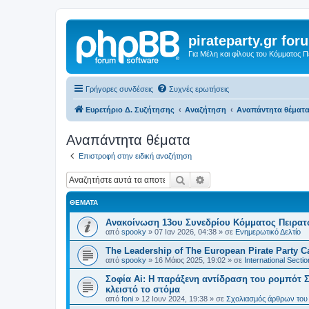
pirateparty.gr for
Για Μέλη και φίλους του Κόμματος 
Γρήγορες συνδέσεις
Συχνές ερωτήσεις
Ευρετήριο Δ. Συζήτησης
Αναζήτηση
Αναπάντητα θέματ
Αναπάντητα θέματα
Επιστροφή στην ειδική αναζήτηση
Αναζήτηση
Ειδική αναζήτηση
ΘΈΜΑΤΑ
Ανακοίνωση 13ου Συνεδρίου Κόμματος Πειρα
από
spooky
»
07 Ιαν 2026, 04:38
» σε
Ενημερωτικό Δελτίο
The Leadership of The European Pirate Party Cas
από
spooky
»
16 Μάιος 2025, 19:02
» σε
International Sectio
Σοφία Ai: Η παράξενη αντίδραση του ρομπότ Σ
κλειστό το στόμα
από
foni
»
12 Ιουν 2024, 19:38
» σε
Σχολιασμός άρθρων του 