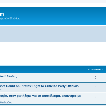
um
Πειρατών Ελλάδας.
α
ΑΠΑΝΤΉΣΕΙΣ
τών Ελλάδας
0
ts Doubt on Pirates’ Right to Criticize Party Officials
0
n
οφία, όταν ρωτήθηκε για το αποτέλεσμα, απάντησε με
0
διαδικτύου