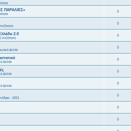
ρότητα
ΙΣ ΠΑΡΑΛΙΕΣ»
0
ρότητα
0
 συζήτηση
Ελλάδα 2.0
0
κή συζήτηση
0
ωτικό Δελτίο
αστατικό
0
ό Δελτίο
ές
0
ό Δελτίο
0
ό Δελτίο
0
νέδριο - 2021
0
0