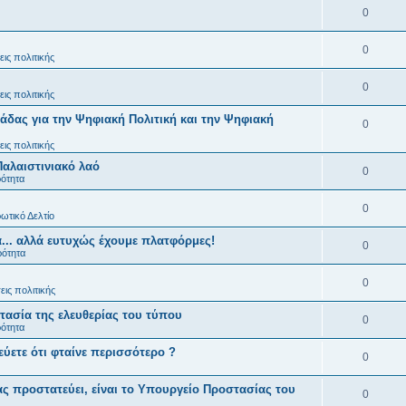
0
0
ις πολιτικής
0
ις πολιτικής
άδας για την Ψηφιακή Πολιτική και την Ψηφιακή
0
ις πολιτικής
Παλαιστινιακό λαό
0
ρότητα
0
ωτικό Δελτίο
... αλλά ευτυχώς έχουμε πλατφόρμες!
0
ρότητα
0
ις πολιτικής
ασία της ελευθερίας του τύπου
0
ρότητα
εύετε ότι φταίνε περισσότερο ?
0
ς προστατεύει, είναι το Υπουργείο Προστασίας του
0