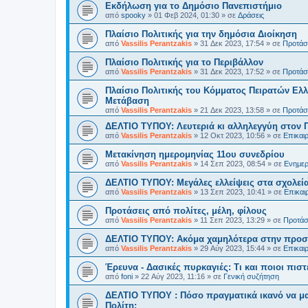
Εκδήλωση για το Δημόσιο Πανεπιστήμιο
από
spooky
»
01 Φεβ 2024, 01:30
» σε
Δράσεις
Πλαίσιο Πολιτικής για την δημόσια Διοίκηση
από
Vassilis Perantzakis
»
31 Δεκ 2023, 17:54
» σε
Προτάσε
Πλαίσιο Πολιτικής για το Περιβάλλον
από
Vassilis Perantzakis
»
31 Δεκ 2023, 17:52
» σε
Προτάσε
Πλαίσιο Πολιτικής του Κόμματος Πειρατών Ελλ
Μετάβαση
από
Vassilis Perantzakis
»
21 Δεκ 2023, 13:58
» σε
Προτάσε
ΔΕΛΤΙΟ ΤΥΠΟΥ: Λευτεριά κι αλληλεγγύη στον 
από
Vassilis Perantzakis
»
12 Οκτ 2023, 10:56
» σε
Επικαι
Μετακίνηση ημερομηνίας 11ου συνεδρίου
από
Vassilis Perantzakis
»
14 Σεπ 2023, 08:54
» σε
Ενημερ
ΔΕΛΤΙΟ ΤΥΠΟΥ: Μεγάλες ελλείψεις στα σχολεία
από
Vassilis Perantzakis
»
13 Σεπ 2023, 10:41
» σε
Επικαι
Προτάσεις από πολίτες, μέλη, φίλους
από
Vassilis Perantzakis
»
11 Σεπ 2023, 13:29
» σε
Προτάσε
ΔΕΛΤΙΟ ΤΥΠΟΥ: Ακόμα χαμηλότερα στην προστ
από
Vassilis Perantzakis
»
29 Αύγ 2023, 15:44
» σε
Επικαι
Έρευνα - Δασικές πυρκαγιές: Τι και ποιοι πιστ
από
foni
»
22 Αύγ 2023, 11:16
» σε
Γενική συζήτηση
ΔΕΛΤΙΟ ΤΥΠΟΥ : Πόσο πραγματικά ικανό να μα
Πολίτη;