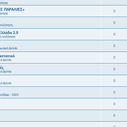
ρότητα
ΙΣ ΠΑΡΑΛΙΕΣ»
0
ρότητα
0
 συζήτηση
Ελλάδα 2.0
0
κή συζήτηση
0
ωτικό Δελτίο
αστατικό
0
ό Δελτίο
ές
0
ό Δελτίο
0
ό Δελτίο
0
νέδριο - 2021
0
0