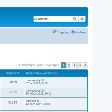
Αναζήτηση
Ειδική αναζήτηση
Εγγραφή
Σύνδεση
1
2
3
4
Επόμενη
Η αναζήτηση βρήκε 97 εγγραφές
ΠΡΟΒΟΛΈΣ
ΤΕΛΕΥΤΑΊΑ ΔΗΜΟΣΊΕΥΣΗ
από
spooky
10159
07 Ιαν 2026, 04:38
από
spooky
14622
16 Μάιος 2025, 19:02
από
foni
31083
12 Ιουν 2024, 19:38