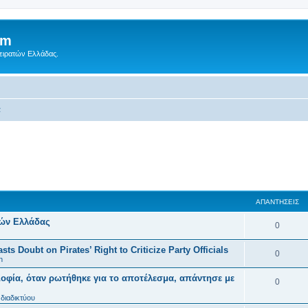
um
Πειρατών Ελλάδας.
α
ΑΠΑΝΤΉΣΕΙΣ
τών Ελλάδας
0
ts Doubt on Pirates’ Right to Criticize Party Officials
0
n
οφία, όταν ρωτήθηκε για το αποτέλεσμα, απάντησε με
0
διαδικτύου