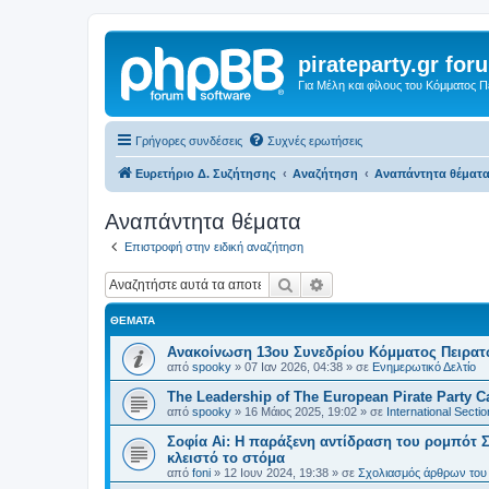
pirateparty.gr for
Για Μέλη και φίλους του Κόμματος 
Γρήγορες συνδέσεις
Συχνές ερωτήσεις
Ευρετήριο Δ. Συζήτησης
Αναζήτηση
Αναπάντητα θέματ
Αναπάντητα θέματα
Επιστροφή στην ειδική αναζήτηση
Αναζήτηση
Ειδική αναζήτηση
ΘΈΜΑΤΑ
Ανακοίνωση 13ου Συνεδρίου Κόμματος Πειρα
από
spooky
»
07 Ιαν 2026, 04:38
» σε
Ενημερωτικό Δελτίο
The Leadership of The European Pirate Party Cas
από
spooky
»
16 Μάιος 2025, 19:02
» σε
International Sectio
Σοφία Ai: Η παράξενη αντίδραση του ρομπότ Σ
κλειστό το στόμα
από
foni
»
12 Ιουν 2024, 19:38
» σε
Σχολιασμός άρθρων του 