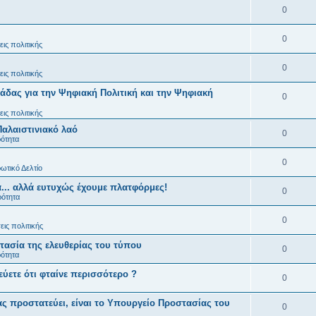
0
0
ις πολιτικής
0
ις πολιτικής
άδας για την Ψηφιακή Πολιτική και την Ψηφιακή
0
ις πολιτικής
Παλαιστινιακό λαό
0
ρότητα
0
ωτικό Δελτίο
... αλλά ευτυχώς έχουμε πλατφόρμες!
0
ρότητα
0
ις πολιτικής
ασία της ελευθερίας του τύπου
0
ρότητα
εύετε ότι φταίνε περισσότερο ?
0
ς προστατεύει, είναι το Υπουργείο Προστασίας του
0