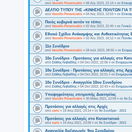
από
Vassilis Perantzakis
»
08 Αύγ 2023, 22:14
» σε
Επικαι
ΔΕΛΤΙΟ ΤΥΠΟΥ ΤΗΣ «ΚΙΝΗΣΗΣ ΠΟΛΙΤΩΝ ΓΙΑ Τ
από
Vassilis Perantzakis
»
04 Αύγ 2023, 10:53
» σε
Επικαι
Ποιός κυβερνά αυτόν το τόπο;
από
Vassilis Perantzakis
»
02 Αύγ 2023, 22:45
» σε
Γενική
Eθνικό Σχέδιο Ανάκαμψης και Ανθεκτικότητας 
από
Vassilis Perantzakis
»
02 Αύγ 2023, 16:12
» σε
Πολιτι
11o Συνέδριο
από
Vassilis Perantzakis
»
28 Ιούλ 2023, 08:55
» σε
Ενημερ
10ο Συνέδριο - Προτάσεις για αλλαγές στο Κατ
από
Στάθης Λειβαδίτης
»
04 Οκτ 2022, 22:56
» σε
Ενημερωτικ
10ο Συνέδριο - Προτάσεις για αλλαγές στις Αρχ
από
Στάθης Λειβαδίτης
»
04 Οκτ 2022, 22:51
» σε
Ενημερωτικ
10ο Συνέδριο - Αναγγελία 10ου Συνεδρίου
από
Στάθης Λειβαδίτης
»
04 Οκτ 2022, 22:43
» σε
Ενημερωτικ
Υποψηφιότητες επιτροπής Διαιτησίας
από
Vassilis Perantzakis
»
30 Μάιος 2021, 12:59
» σε
9ο Συ
Προτάσεις για αλλαγές στις Αρχές
από
xaris
»
19 Απρ 2021, 23:14
» σε
9ο Συνέδριο - 2021
Προτάσεις για αλλαγές στο Καταστατικό
από
xaris
»
19 Απρ 2021, 23:09
» σε
9ο Συνέδριο - 2021
Αναγγελία διεξαγωγής 9ου Συνεδρίου