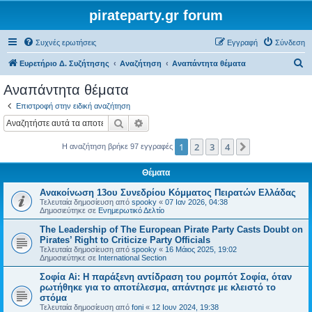
pirateparty.gr forum
Συχνές ερωτήσεις
Εγγραφή
Σύνδεση
Α
Ευρετήριο Δ. Συζήτησης
Αναζήτηση
Αναπάντητα θέματα
ν
Αναπάντητα θέματα
α
Επιστροφή στην ειδική αναζήτηση
ζ
Αναζήτηση
Ειδική αναζήτηση
ή
1
2
3
4
Επόμενη
Η αναζήτηση βρήκε 97 εγγραφές
τ
η
Θέματα
σ
Ανακοίνωση 13ου Συνεδρίου Κόμματος Πειρατών Ελλάδας
η
Τελευταία δημοσίευση από
spooky
«
07 Ιαν 2026, 04:38
Δημοσιεύτηκε σε
Ενημερωτικό Δελτίο
The Leadership of The European Pirate Party Casts Doubt on
Pirates’ Right to Criticize Party Officials
Τελευταία δημοσίευση από
spooky
«
16 Μάιος 2025, 19:02
Δημοσιεύτηκε σε
International Section
Σοφία Ai: Η παράξενη αντίδραση του ρομπότ Σοφία, όταν
ρωτήθηκε για το αποτέλεσμα, απάντησε με κλειστό το
στόμα
Τελευταία δημοσίευση από
foni
«
12 Ιουν 2024, 19:38