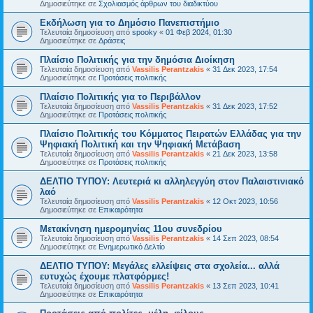
Δημοσιεύτηκε σε
Σχολιασμός άρθρων του διαδικτύου
Εκδήλωση για το Δημόσιο Πανεπιστήμιο
Τελευταία δημοσίευση από
spooky
«
01 Φεβ 2024, 01:30
Δημοσιεύτηκε σε
Δράσεις
Πλαίσιο Πολιτικής για την δημόσια Διοίκηση
Τελευταία δημοσίευση από
Vassilis Perantzakis
«
31 Δεκ 2023, 17:54
Δημοσιεύτηκε σε
Προτάσεις πολιτικής
Πλαίσιο Πολιτικής για το Περιβάλλον
Τελευταία δημοσίευση από
Vassilis Perantzakis
«
31 Δεκ 2023, 17:52
Δημοσιεύτηκε σε
Προτάσεις πολιτικής
Πλαίσιο Πολιτικής του Κόμματος Πειρατών Ελλάδας για την
Ψηφιακή Πολιτική και την Ψηφιακή Μετάβαση
Τελευταία δημοσίευση από
Vassilis Perantzakis
«
21 Δεκ 2023, 13:58
Δημοσιεύτηκε σε
Προτάσεις πολιτικής
ΔΕΛΤΙΟ ΤΥΠΟΥ: Λευτεριά κι αλληλεγγύη στον Παλαιστινιακό
λαό
Τελευταία δημοσίευση από
Vassilis Perantzakis
«
12 Οκτ 2023, 10:56
Δημοσιεύτηκε σε
Επικαιρότητα
Μετακίνηση ημερομηνίας 11ου συνεδρίου
Τελευταία δημοσίευση από
Vassilis Perantzakis
«
14 Σεπ 2023, 08:54
Δημοσιεύτηκε σε
Ενημερωτικό Δελτίο
ΔΕΛΤΙΟ ΤΥΠΟΥ: Μεγάλες ελλείψεις στα σχολεία... αλλά
ευτυχώς έχουμε πλατφόρμες!
Τελευταία δημοσίευση από
Vassilis Perantzakis
«
13 Σεπ 2023, 10:41
Δημοσιεύτηκε σε
Επικαιρότητα