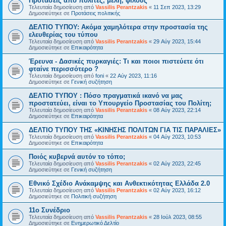
Προτάσεις από πολίτες, μέλη, φίλους
Τελευταία δημοσίευση από
Vassilis Perantzakis
«
11 Σεπ 2023, 13:29
Δημοσιεύτηκε σε
Προτάσεις πολιτικής
ΔΕΛΤΙΟ ΤΥΠΟΥ: Ακόμα χαμηλότερα στην προστασία της
ελευθερίας του τύπου
Τελευταία δημοσίευση από
Vassilis Perantzakis
«
29 Αύγ 2023, 15:44
Δημοσιεύτηκε σε
Επικαιρότητα
Έρευνα - Δασικές πυρκαγιές: Τι και ποιοι πιστεύετε ότι
φταίνε περισσότερο ?
Τελευταία δημοσίευση από
foni
«
22 Αύγ 2023, 11:16
Δημοσιεύτηκε σε
Γενική συζήτηση
ΔΕΛΤΙΟ ΤΥΠΟΥ : Πόσο πραγματικά ικανό να μας
προστατεύει, είναι το Υπουργείο Προστασίας του Πολίτη;
Τελευταία δημοσίευση από
Vassilis Perantzakis
«
08 Αύγ 2023, 22:14
Δημοσιεύτηκε σε
Επικαιρότητα
ΔΕΛΤΙΟ ΤΥΠΟΥ ΤΗΣ «ΚΙΝΗΣΗΣ ΠΟΛΙΤΩΝ ΓΙΑ ΤΙΣ ΠΑΡΑΛΙΕΣ»
Τελευταία δημοσίευση από
Vassilis Perantzakis
«
04 Αύγ 2023, 10:53
Δημοσιεύτηκε σε
Επικαιρότητα
Ποιός κυβερνά αυτόν το τόπο;
Τελευταία δημοσίευση από
Vassilis Perantzakis
«
02 Αύγ 2023, 22:45
Δημοσιεύτηκε σε
Γενική συζήτηση
Eθνικό Σχέδιο Ανάκαμψης και Ανθεκτικότητας Ελλάδα 2.0
Τελευταία δημοσίευση από
Vassilis Perantzakis
«
02 Αύγ 2023, 16:12
Δημοσιεύτηκε σε
Πολιτική συζήτηση
11o Συνέδριο
Τελευταία δημοσίευση από
Vassilis Perantzakis
«
28 Ιούλ 2023, 08:55
Δημοσιεύτηκε σε
Ενημερωτικό Δελτίο