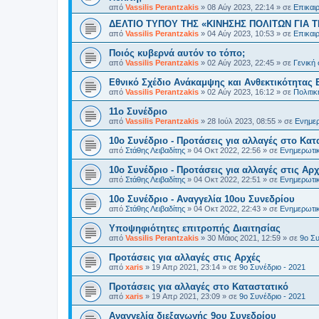
από
Vassilis Perantzakis
»
08 Αύγ 2023, 22:14
» σε
Επικαι
ΔΕΛΤΙΟ ΤΥΠΟΥ ΤΗΣ «ΚΙΝΗΣΗΣ ΠΟΛΙΤΩΝ ΓΙΑ Τ
από
Vassilis Perantzakis
»
04 Αύγ 2023, 10:53
» σε
Επικαι
Ποιός κυβερνά αυτόν το τόπο;
από
Vassilis Perantzakis
»
02 Αύγ 2023, 22:45
» σε
Γενική
Eθνικό Σχέδιο Ανάκαμψης και Ανθεκτικότητας 
από
Vassilis Perantzakis
»
02 Αύγ 2023, 16:12
» σε
Πολιτι
11o Συνέδριο
από
Vassilis Perantzakis
»
28 Ιούλ 2023, 08:55
» σε
Ενημερ
10ο Συνέδριο - Προτάσεις για αλλαγές στο Κατ
από
Στάθης Λειβαδίτης
»
04 Οκτ 2022, 22:56
» σε
Ενημερωτικ
10ο Συνέδριο - Προτάσεις για αλλαγές στις Αρχ
από
Στάθης Λειβαδίτης
»
04 Οκτ 2022, 22:51
» σε
Ενημερωτικ
10ο Συνέδριο - Αναγγελία 10ου Συνεδρίου
από
Στάθης Λειβαδίτης
»
04 Οκτ 2022, 22:43
» σε
Ενημερωτικ
Υποψηφιότητες επιτροπής Διαιτησίας
από
Vassilis Perantzakis
»
30 Μάιος 2021, 12:59
» σε
9ο Συ
Προτάσεις για αλλαγές στις Αρχές
από
xaris
»
19 Απρ 2021, 23:14
» σε
9ο Συνέδριο - 2021
Προτάσεις για αλλαγές στο Καταστατικό
από
xaris
»
19 Απρ 2021, 23:09
» σε
9ο Συνέδριο - 2021
Αναγγελία διεξαγωγής 9ου Συνεδρίου