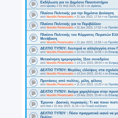
Εκδήλωση για το Δημόσιο Πανεπιστήμιο
από
spooky
»
01 Φεβ 2024, 01:30
» σε
Δράσεις
Πλαίσιο Πολιτικής για την δημόσια Διοίκηση
από
Vassilis Perantzakis
»
31 Δεκ 2023, 17:54
» σε
Προτάσε
Πλαίσιο Πολιτικής για το Περιβάλλον
από
Vassilis Perantzakis
»
31 Δεκ 2023, 17:52
» σε
Προτάσε
Πλαίσιο Πολιτικής του Κόμματος Πειρατών Ελλ
Μετάβαση
από
Vassilis Perantzakis
»
21 Δεκ 2023, 13:58
» σε
Προτάσε
ΔΕΛΤΙΟ ΤΥΠΟΥ: Λευτεριά κι αλληλεγγύη στον 
από
Vassilis Perantzakis
»
12 Οκτ 2023, 10:56
» σε
Επικαι
Μετακίνηση ημερομηνίας 11ου συνεδρίου
από
Vassilis Perantzakis
»
14 Σεπ 2023, 08:54
» σε
Ενημερ
ΔΕΛΤΙΟ ΤΥΠΟΥ: Μεγάλες ελλείψεις στα σχολεία
από
Vassilis Perantzakis
»
13 Σεπ 2023, 10:41
» σε
Επικαι
Προτάσεις από πολίτες, μέλη, φίλους
από
Vassilis Perantzakis
»
11 Σεπ 2023, 13:29
» σε
Προτάσε
ΔΕΛΤΙΟ ΤΥΠΟΥ: Ακόμα χαμηλότερα στην προστ
από
Vassilis Perantzakis
»
29 Αύγ 2023, 15:44
» σε
Επικαι
Έρευνα - Δασικές πυρκαγιές: Τι και ποιοι πιστ
από
foni
»
22 Αύγ 2023, 11:16
» σε
Γενική συζήτηση
ΔΕΛΤΙΟ ΤΥΠΟΥ : Πόσο πραγματικά ικανό να μα
Πολίτη;