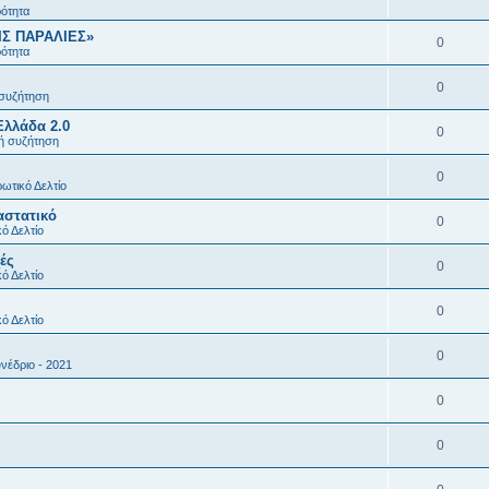
ρότητα
ΙΣ ΠΑΡΑΛΙΕΣ»
0
ρότητα
0
 συζήτηση
Ελλάδα 2.0
0
κή συζήτηση
0
ωτικό Δελτίο
αστατικό
0
ό Δελτίο
ές
0
ό Δελτίο
0
ό Δελτίο
0
νέδριο - 2021
0
0