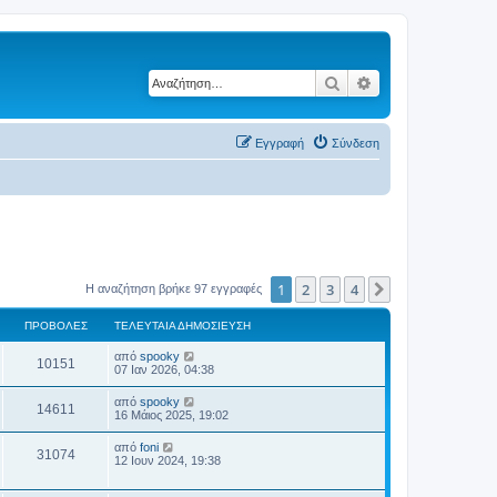
Αναζήτηση
Ειδική αναζήτηση
Εγγραφή
Σύνδεση
1
2
3
4
Επόμενη
Η αναζήτηση βρήκε 97 εγγραφές
ΠΡΟΒΟΛΈΣ
ΤΕΛΕΥΤΑΊΑ ΔΗΜΟΣΊΕΥΣΗ
από
spooky
10151
07 Ιαν 2026, 04:38
από
spooky
14611
16 Μάιος 2025, 19:02
από
foni
31074
12 Ιουν 2024, 19:38