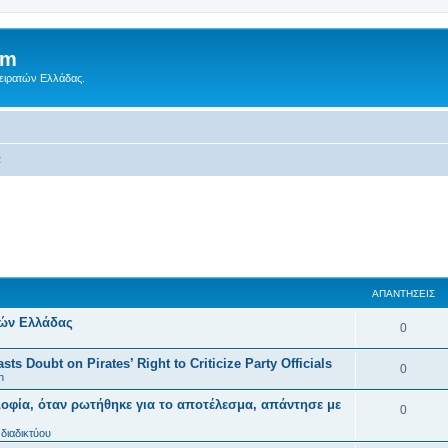
um
Πειρατών Ελλάδας.
α
ΑΠΑΝΤΉΣΕΙΣ
τών Ελλάδας
0
ts Doubt on Pirates’ Right to Criticize Party Officials
0
n
οφία, όταν ρωτήθηκε για το αποτέλεσμα, απάντησε με
0
διαδικτύου