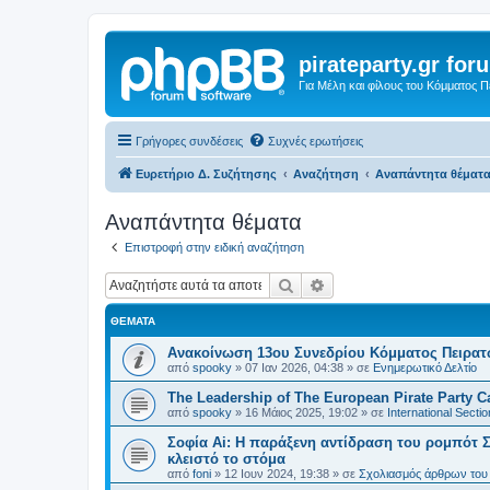
pirateparty.gr for
Για Μέλη και φίλους του Κόμματος 
Γρήγορες συνδέσεις
Συχνές ερωτήσεις
Ευρετήριο Δ. Συζήτησης
Αναζήτηση
Αναπάντητα θέματ
Αναπάντητα θέματα
Επιστροφή στην ειδική αναζήτηση
Αναζήτηση
Ειδική αναζήτηση
ΘΈΜΑΤΑ
Ανακοίνωση 13ου Συνεδρίου Κόμματος Πειρα
από
spooky
»
07 Ιαν 2026, 04:38
» σε
Ενημερωτικό Δελτίο
The Leadership of The European Pirate Party Cas
από
spooky
»
16 Μάιος 2025, 19:02
» σε
International Sectio
Σοφία Ai: Η παράξενη αντίδραση του ρομπότ Σ
κλειστό το στόμα
από
foni
»
12 Ιουν 2024, 19:38
» σε
Σχολιασμός άρθρων του 