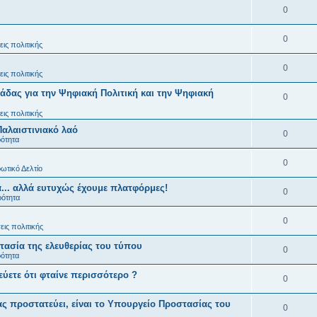
0
0
ις πολιτικής
0
ις πολιτικής
άδας για την Ψηφιακή Πολιτική και την Ψηφιακή
0
ις πολιτικής
Παλαιστινιακό λαό
0
ρότητα
0
ωτικό Δελτίο
... αλλά ευτυχώς έχουμε πλατφόρμες!
0
ρότητα
0
ις πολιτικής
ασία της ελευθερίας του τύπου
0
ρότητα
εύετε ότι φταίνε περισσότερο ?
0
ς προστατεύει, είναι το Υπουργείο Προστασίας του
0