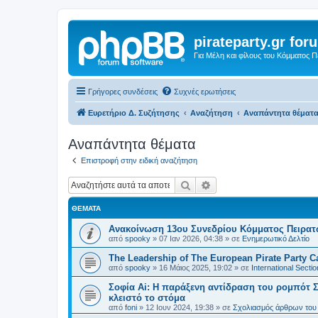
pirateparty.gr for
Για Μέλη και φίλους του Κόμματος 
Γρήγορες συνδέσεις
Συχνές ερωτήσεις
Ευρετήριο Δ. Συζήτησης
Αναζήτηση
Αναπάντητα θέματ
Αναπάντητα θέματα
Επιστροφή στην ειδική αναζήτηση
Αναζήτηση
Ειδική αναζήτηση
ΘΈΜΑΤΑ
Ανακοίνωση 13ου Συνεδρίου Κόμματος Πειρα
από
spooky
»
07 Ιαν 2026, 04:38
» σε
Ενημερωτικό Δελτίο
The Leadership of The European Pirate Party Cas
από
spooky
»
16 Μάιος 2025, 19:02
» σε
International Sectio
Σοφία Ai: Η παράξενη αντίδραση του ρομπότ Σ
κλειστό το στόμα
από
foni
»
12 Ιουν 2024, 19:38
» σε
Σχολιασμός άρθρων του 