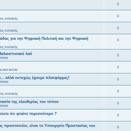
0
0
ις πολιτικής
0
ις πολιτικής
άδας για την Ψηφιακή Πολιτική και την Ψηφιακή
0
ις πολιτικής
Παλαιστινιακό λαό
0
ρότητα
0
ωτικό Δελτίο
... αλλά ευτυχώς έχουμε πλατφόρμες!
0
ρότητα
0
ις πολιτικής
ασία της ελευθερίας του τύπου
0
ρότητα
εύετε ότι φταίνε περισσότερο ?
0
ς προστατεύει, είναι το Υπουργείο Προστασίας του
0