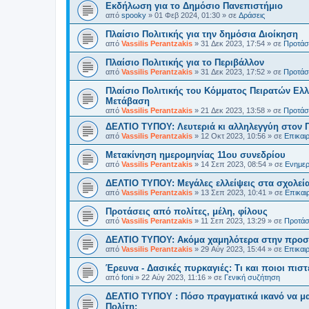
Εκδήλωση για το Δημόσιο Πανεπιστήμιο
από
spooky
»
01 Φεβ 2024, 01:30
» σε
Δράσεις
Πλαίσιο Πολιτικής για την δημόσια Διοίκηση
από
Vassilis Perantzakis
»
31 Δεκ 2023, 17:54
» σε
Προτάσε
Πλαίσιο Πολιτικής για το Περιβάλλον
από
Vassilis Perantzakis
»
31 Δεκ 2023, 17:52
» σε
Προτάσε
Πλαίσιο Πολιτικής του Κόμματος Πειρατών Ελλ
Μετάβαση
από
Vassilis Perantzakis
»
21 Δεκ 2023, 13:58
» σε
Προτάσε
ΔΕΛΤΙΟ ΤΥΠΟΥ: Λευτεριά κι αλληλεγγύη στον 
από
Vassilis Perantzakis
»
12 Οκτ 2023, 10:56
» σε
Επικαι
Μετακίνηση ημερομηνίας 11ου συνεδρίου
από
Vassilis Perantzakis
»
14 Σεπ 2023, 08:54
» σε
Ενημερ
ΔΕΛΤΙΟ ΤΥΠΟΥ: Μεγάλες ελλείψεις στα σχολεία
από
Vassilis Perantzakis
»
13 Σεπ 2023, 10:41
» σε
Επικαι
Προτάσεις από πολίτες, μέλη, φίλους
από
Vassilis Perantzakis
»
11 Σεπ 2023, 13:29
» σε
Προτάσε
ΔΕΛΤΙΟ ΤΥΠΟΥ: Ακόμα χαμηλότερα στην προστ
από
Vassilis Perantzakis
»
29 Αύγ 2023, 15:44
» σε
Επικαι
Έρευνα - Δασικές πυρκαγιές: Τι και ποιοι πιστ
από
foni
»
22 Αύγ 2023, 11:16
» σε
Γενική συζήτηση
ΔΕΛΤΙΟ ΤΥΠΟΥ : Πόσο πραγματικά ικανό να μα
Πολίτη;