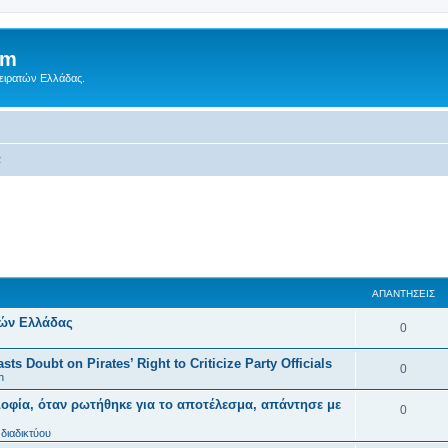
um
Πειρατών Ελλάδας.
α
ΑΠΑΝΤΉΣΕΙΣ
τών Ελλάδας
0
ts Doubt on Pirates’ Right to Criticize Party Officials
0
n
οφία, όταν ρωτήθηκε για το αποτέλεσμα, απάντησε με
0
διαδικτύου