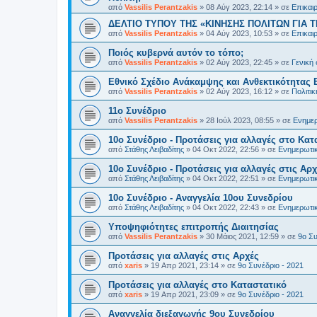
από
Vassilis Perantzakis
»
08 Αύγ 2023, 22:14
» σε
Επικαι
ΔΕΛΤΙΟ ΤΥΠΟΥ ΤΗΣ «ΚΙΝΗΣΗΣ ΠΟΛΙΤΩΝ ΓΙΑ Τ
από
Vassilis Perantzakis
»
04 Αύγ 2023, 10:53
» σε
Επικαι
Ποιός κυβερνά αυτόν το τόπο;
από
Vassilis Perantzakis
»
02 Αύγ 2023, 22:45
» σε
Γενική
Eθνικό Σχέδιο Ανάκαμψης και Ανθεκτικότητας 
από
Vassilis Perantzakis
»
02 Αύγ 2023, 16:12
» σε
Πολιτι
11o Συνέδριο
από
Vassilis Perantzakis
»
28 Ιούλ 2023, 08:55
» σε
Ενημερ
10ο Συνέδριο - Προτάσεις για αλλαγές στο Κατ
από
Στάθης Λειβαδίτης
»
04 Οκτ 2022, 22:56
» σε
Ενημερωτικ
10ο Συνέδριο - Προτάσεις για αλλαγές στις Αρχ
από
Στάθης Λειβαδίτης
»
04 Οκτ 2022, 22:51
» σε
Ενημερωτικ
10ο Συνέδριο - Αναγγελία 10ου Συνεδρίου
από
Στάθης Λειβαδίτης
»
04 Οκτ 2022, 22:43
» σε
Ενημερωτικ
Υποψηφιότητες επιτροπής Διαιτησίας
από
Vassilis Perantzakis
»
30 Μάιος 2021, 12:59
» σε
9ο Συ
Προτάσεις για αλλαγές στις Αρχές
από
xaris
»
19 Απρ 2021, 23:14
» σε
9ο Συνέδριο - 2021
Προτάσεις για αλλαγές στο Καταστατικό
από
xaris
»
19 Απρ 2021, 23:09
» σε
9ο Συνέδριο - 2021
Αναγγελία διεξαγωγής 9ου Συνεδρίου