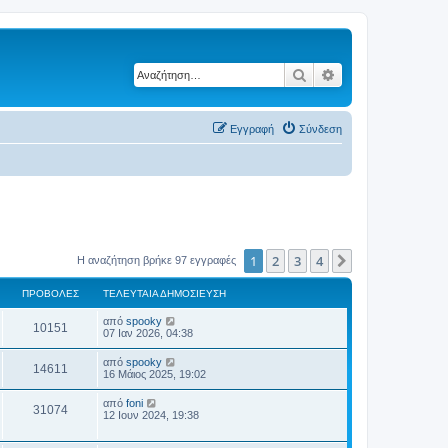
Αναζήτηση
Ειδική αναζήτηση
Εγγραφή
Σύνδεση
1
2
3
4
Επόμενη
Η αναζήτηση βρήκε 97 εγγραφές
ΠΡΟΒΟΛΈΣ
ΤΕΛΕΥΤΑΊΑ ΔΗΜΟΣΊΕΥΣΗ
από
spooky
10151
07 Ιαν 2026, 04:38
από
spooky
14611
16 Μάιος 2025, 19:02
από
foni
31074
12 Ιουν 2024, 19:38