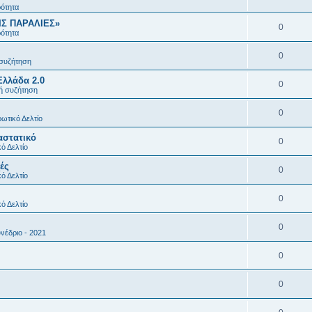
ρότητα
ΙΣ ΠΑΡΑΛΙΕΣ»
0
ρότητα
0
 συζήτηση
Ελλάδα 2.0
0
κή συζήτηση
0
ωτικό Δελτίο
αστατικό
0
ό Δελτίο
ές
0
ό Δελτίο
0
ό Δελτίο
0
νέδριο - 2021
0
0