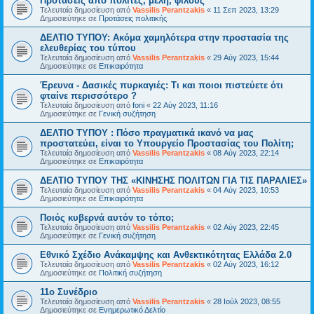
Προτάσεις από πολίτες, μέλη, φίλους
Τελευταία δημοσίευση από
Vassilis Perantzakis
«
11 Σεπ 2023, 13:29
Δημοσιεύτηκε σε
Προτάσεις πολιτικής
ΔΕΛΤΙΟ ΤΥΠΟΥ: Ακόμα χαμηλότερα στην προστασία της
ελευθερίας του τύπου
Τελευταία δημοσίευση από
Vassilis Perantzakis
«
29 Αύγ 2023, 15:44
Δημοσιεύτηκε σε
Επικαιρότητα
Έρευνα - Δασικές πυρκαγιές: Τι και ποιοι πιστεύετε ότι
φταίνε περισσότερο ?
Τελευταία δημοσίευση από
foni
«
22 Αύγ 2023, 11:16
Δημοσιεύτηκε σε
Γενική συζήτηση
ΔΕΛΤΙΟ ΤΥΠΟΥ : Πόσο πραγματικά ικανό να μας
προστατεύει, είναι το Υπουργείο Προστασίας του Πολίτη;
Τελευταία δημοσίευση από
Vassilis Perantzakis
«
08 Αύγ 2023, 22:14
Δημοσιεύτηκε σε
Επικαιρότητα
ΔΕΛΤΙΟ ΤΥΠΟΥ ΤΗΣ «ΚΙΝΗΣΗΣ ΠΟΛΙΤΩΝ ΓΙΑ ΤΙΣ ΠΑΡΑΛΙΕΣ»
Τελευταία δημοσίευση από
Vassilis Perantzakis
«
04 Αύγ 2023, 10:53
Δημοσιεύτηκε σε
Επικαιρότητα
Ποιός κυβερνά αυτόν το τόπο;
Τελευταία δημοσίευση από
Vassilis Perantzakis
«
02 Αύγ 2023, 22:45
Δημοσιεύτηκε σε
Γενική συζήτηση
Eθνικό Σχέδιο Ανάκαμψης και Ανθεκτικότητας Ελλάδα 2.0
Τελευταία δημοσίευση από
Vassilis Perantzakis
«
02 Αύγ 2023, 16:12
Δημοσιεύτηκε σε
Πολιτική συζήτηση
11o Συνέδριο
Τελευταία δημοσίευση από
Vassilis Perantzakis
«
28 Ιούλ 2023, 08:55
Δημοσιεύτηκε σε
Ενημερωτικό Δελτίο