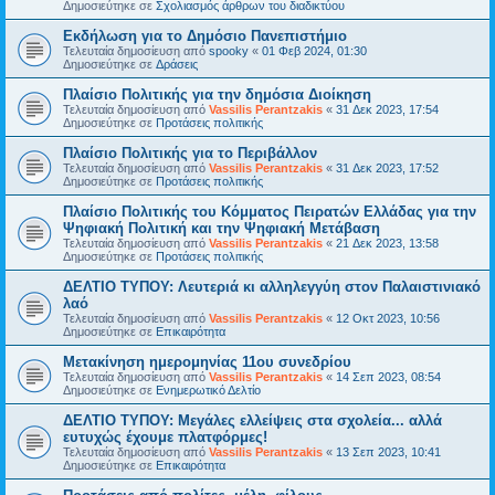
Δημοσιεύτηκε σε
Σχολιασμός άρθρων του διαδικτύου
Εκδήλωση για το Δημόσιο Πανεπιστήμιο
Τελευταία δημοσίευση από
spooky
«
01 Φεβ 2024, 01:30
Δημοσιεύτηκε σε
Δράσεις
Πλαίσιο Πολιτικής για την δημόσια Διοίκηση
Τελευταία δημοσίευση από
Vassilis Perantzakis
«
31 Δεκ 2023, 17:54
Δημοσιεύτηκε σε
Προτάσεις πολιτικής
Πλαίσιο Πολιτικής για το Περιβάλλον
Τελευταία δημοσίευση από
Vassilis Perantzakis
«
31 Δεκ 2023, 17:52
Δημοσιεύτηκε σε
Προτάσεις πολιτικής
Πλαίσιο Πολιτικής του Κόμματος Πειρατών Ελλάδας για την
Ψηφιακή Πολιτική και την Ψηφιακή Μετάβαση
Τελευταία δημοσίευση από
Vassilis Perantzakis
«
21 Δεκ 2023, 13:58
Δημοσιεύτηκε σε
Προτάσεις πολιτικής
ΔΕΛΤΙΟ ΤΥΠΟΥ: Λευτεριά κι αλληλεγγύη στον Παλαιστινιακό
λαό
Τελευταία δημοσίευση από
Vassilis Perantzakis
«
12 Οκτ 2023, 10:56
Δημοσιεύτηκε σε
Επικαιρότητα
Μετακίνηση ημερομηνίας 11ου συνεδρίου
Τελευταία δημοσίευση από
Vassilis Perantzakis
«
14 Σεπ 2023, 08:54
Δημοσιεύτηκε σε
Ενημερωτικό Δελτίο
ΔΕΛΤΙΟ ΤΥΠΟΥ: Μεγάλες ελλείψεις στα σχολεία... αλλά
ευτυχώς έχουμε πλατφόρμες!
Τελευταία δημοσίευση από
Vassilis Perantzakis
«
13 Σεπ 2023, 10:41
Δημοσιεύτηκε σε
Επικαιρότητα