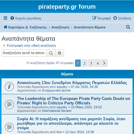
pirateparty.gr forum
Συχνές ερωτήσεις
Εγγραφή
Σύνδεση
Α
Ευρετήριο Δ. Συζήτησης
Αναζήτηση
Αναπάντητα θέματα
ν
Αναπάντητα θέματα
α
Επιστροφή στην ειδική αναζήτηση
ζ
Αναζήτηση
Ειδική αναζήτηση
ή
1
2
3
4
Επόμενη
Η αναζήτηση βρήκε 97 εγγραφές
τ
η
Θέματα
σ
Ανακοίνωση 13ου Συνεδρίου Κόμματος Πειρατών Ελλάδας
η
Τελευταία δημοσίευση από
spooky
«
07 Ιαν 2026, 04:38
Δημοσιεύτηκε σε
Ενημερωτικό Δελτίο
The Leadership of The European Pirate Party Casts Doubt on
Pirates’ Right to Criticize Party Officials
Τελευταία δημοσίευση από
spooky
«
16 Μάιος 2025, 19:02
Δημοσιεύτηκε σε
International Section
Σοφία Ai: Η παράξενη αντίδραση του ρομπότ Σοφία, όταν
ρωτήθηκε για το αποτέλεσμα, απάντησε με κλειστό το
στόμα
Τελευταία δημοσίευση από
foni
«
12 Ιουν 2024, 19:38