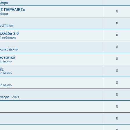
ρότητα
ΙΣ ΠΑΡΑΛΙΕΣ»
0
ρότητα
0
 συζήτηση
Ελλάδα 2.0
0
κή συζήτηση
0
ωτικό Δελτίο
αστατικό
0
ό Δελτίο
ές
0
ό Δελτίο
0
ό Δελτίο
0
νέδριο - 2021
0
0