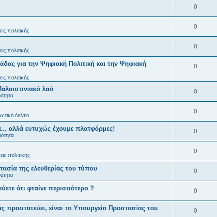
0
0
ις πολιτικής
0
ις πολιτικής
άδας για την Ψηφιακή Πολιτική και την Ψηφιακή
0
ις πολιτικής
Παλαιστινιακό λαό
0
ρότητα
0
ωτικό Δελτίο
... αλλά ευτυχώς έχουμε πλατφόρμες!
0
ρότητα
0
ις πολιτικής
ασία της ελευθερίας του τύπου
0
ρότητα
εύετε ότι φταίνε περισσότερο ?
0
ς προστατεύει, είναι το Υπουργείο Προστασίας του
0