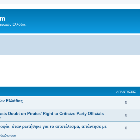
um
Πειρατών Ελλάδας.
α
ΑΠΑΝΤΉΣΕΙΣ
τών Ελλάδας
0
ts Doubt on Pirates’ Right to Criticize Party Officials
0
n
οφία, όταν ρωτήθηκε για το αποτέλεσμα, απάντησε με
0
διαδικτύου