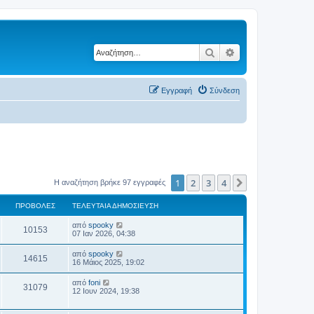
Αναζήτηση
Ειδική αναζήτηση
Εγγραφή
Σύνδεση
1
2
3
4
Επόμενη
Η αναζήτηση βρήκε 97 εγγραφές
ΠΡΟΒΟΛΈΣ
ΤΕΛΕΥΤΑΊΑ ΔΗΜΟΣΊΕΥΣΗ
από
spooky
10153
07 Ιαν 2026, 04:38
από
spooky
14615
16 Μάιος 2025, 19:02
από
foni
31079
12 Ιουν 2024, 19:38