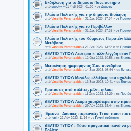
Εκδήλωση για το Δημόσιο Πανεπιστήμιο
από
spooky
»
01 Φεβ 2024, 01:30
» σε
Δράσεις
Πλαίσιο Πολιτικής για την δημόσια Διοίκηση
από
Vassilis Perantzakis
»
31 Δεκ 2023, 17:54
» σε
Προτάσε
Πλαίσιο Πολιτικής για το Περιβάλλον
από
Vassilis Perantzakis
»
31 Δεκ 2023, 17:52
» σε
Προτάσε
Πλαίσιο Πολιτικής του Κόμματος Πειρατών Ελλ
Μετάβαση
από
Vassilis Perantzakis
»
21 Δεκ 2023, 13:58
» σε
Προτάσε
ΔΕΛΤΙΟ ΤΥΠΟΥ: Λευτεριά κι αλληλεγγύη στον 
από
Vassilis Perantzakis
»
12 Οκτ 2023, 10:56
» σε
Επικαι
Μετακίνηση ημερομηνίας 11ου συνεδρίου
από
Vassilis Perantzakis
»
14 Σεπ 2023, 08:54
» σε
Ενημερ
ΔΕΛΤΙΟ ΤΥΠΟΥ: Μεγάλες ελλείψεις στα σχολεία
από
Vassilis Perantzakis
»
13 Σεπ 2023, 10:41
» σε
Επικαι
Προτάσεις από πολίτες, μέλη, φίλους
από
Vassilis Perantzakis
»
11 Σεπ 2023, 13:29
» σε
Προτάσε
ΔΕΛΤΙΟ ΤΥΠΟΥ: Ακόμα χαμηλότερα στην προστ
από
Vassilis Perantzakis
»
29 Αύγ 2023, 15:44
» σε
Επικαι
Έρευνα - Δασικές πυρκαγιές: Τι και ποιοι πιστ
από
foni
»
22 Αύγ 2023, 11:16
» σε
Γενική συζήτηση
ΔΕΛΤΙΟ ΤΥΠΟΥ : Πόσο πραγματικά ικανό να μα
Πολίτη;