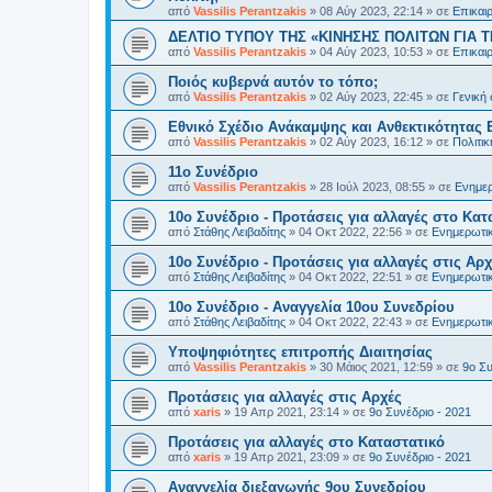
από
Vassilis Perantzakis
»
08 Αύγ 2023, 22:14
» σε
Επικαι
ΔΕΛΤΙΟ ΤΥΠΟΥ ΤΗΣ «ΚΙΝΗΣΗΣ ΠΟΛΙΤΩΝ ΓΙΑ Τ
από
Vassilis Perantzakis
»
04 Αύγ 2023, 10:53
» σε
Επικαι
Ποιός κυβερνά αυτόν το τόπο;
από
Vassilis Perantzakis
»
02 Αύγ 2023, 22:45
» σε
Γενική
Eθνικό Σχέδιο Ανάκαμψης και Ανθεκτικότητας 
από
Vassilis Perantzakis
»
02 Αύγ 2023, 16:12
» σε
Πολιτι
11o Συνέδριο
από
Vassilis Perantzakis
»
28 Ιούλ 2023, 08:55
» σε
Ενημερ
10ο Συνέδριο - Προτάσεις για αλλαγές στο Κατ
από
Στάθης Λειβαδίτης
»
04 Οκτ 2022, 22:56
» σε
Ενημερωτικ
10ο Συνέδριο - Προτάσεις για αλλαγές στις Αρχ
από
Στάθης Λειβαδίτης
»
04 Οκτ 2022, 22:51
» σε
Ενημερωτικ
10ο Συνέδριο - Αναγγελία 10ου Συνεδρίου
από
Στάθης Λειβαδίτης
»
04 Οκτ 2022, 22:43
» σε
Ενημερωτικ
Υποψηφιότητες επιτροπής Διαιτησίας
από
Vassilis Perantzakis
»
30 Μάιος 2021, 12:59
» σε
9ο Συ
Προτάσεις για αλλαγές στις Αρχές
από
xaris
»
19 Απρ 2021, 23:14
» σε
9ο Συνέδριο - 2021
Προτάσεις για αλλαγές στο Καταστατικό
από
xaris
»
19 Απρ 2021, 23:09
» σε
9ο Συνέδριο - 2021
Αναγγελία διεξαγωγής 9ου Συνεδρίου