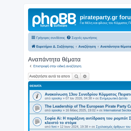
pirateparty.gr for
Για Μέλη και φίλους του Κόμματος 
Γρήγορες συνδέσεις
Συχνές ερωτήσεις
Ευρετήριο Δ. Συζήτησης
Αναζήτηση
Αναπάντητα θέματ
Αναπάντητα θέματα
Επιστροφή στην ειδική αναζήτηση
Αναζήτηση
Ειδική αναζήτηση
ΘΈΜΑΤΑ
Ανακοίνωση 13ου Συνεδρίου Κόμματος Πειρα
από
spooky
»
07 Ιαν 2026, 04:38
» σε
Ενημερωτικό Δελτίο
The Leadership of The European Pirate Party Cas
από
spooky
»
16 Μάιος 2025, 19:02
» σε
International Sectio
Σοφία Ai: Η παράξενη αντίδραση του ρομπότ Σ
κλειστό το στόμα
από
foni
»
12 Ιουν 2024, 19:38
» σε
Σχολιασμός άρθρων του 