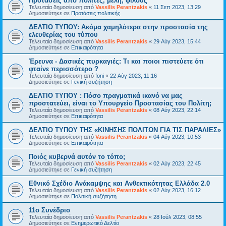
Προτάσεις από πολίτες, μέλη, φίλους
Τελευταία δημοσίευση από
Vassilis Perantzakis
«
11 Σεπ 2023, 13:29
Δημοσιεύτηκε σε
Προτάσεις πολιτικής
ΔΕΛΤΙΟ ΤΥΠΟΥ: Ακόμα χαμηλότερα στην προστασία της
ελευθερίας του τύπου
Τελευταία δημοσίευση από
Vassilis Perantzakis
«
29 Αύγ 2023, 15:44
Δημοσιεύτηκε σε
Επικαιρότητα
Έρευνα - Δασικές πυρκαγιές: Τι και ποιοι πιστεύετε ότι
φταίνε περισσότερο ?
Τελευταία δημοσίευση από
foni
«
22 Αύγ 2023, 11:16
Δημοσιεύτηκε σε
Γενική συζήτηση
ΔΕΛΤΙΟ ΤΥΠΟΥ : Πόσο πραγματικά ικανό να μας
προστατεύει, είναι το Υπουργείο Προστασίας του Πολίτη;
Τελευταία δημοσίευση από
Vassilis Perantzakis
«
08 Αύγ 2023, 22:14
Δημοσιεύτηκε σε
Επικαιρότητα
ΔΕΛΤΙΟ ΤΥΠΟΥ ΤΗΣ «ΚΙΝΗΣΗΣ ΠΟΛΙΤΩΝ ΓΙΑ ΤΙΣ ΠΑΡΑΛΙΕΣ»
Τελευταία δημοσίευση από
Vassilis Perantzakis
«
04 Αύγ 2023, 10:53
Δημοσιεύτηκε σε
Επικαιρότητα
Ποιός κυβερνά αυτόν το τόπο;
Τελευταία δημοσίευση από
Vassilis Perantzakis
«
02 Αύγ 2023, 22:45
Δημοσιεύτηκε σε
Γενική συζήτηση
Eθνικό Σχέδιο Ανάκαμψης και Ανθεκτικότητας Ελλάδα 2.0
Τελευταία δημοσίευση από
Vassilis Perantzakis
«
02 Αύγ 2023, 16:12
Δημοσιεύτηκε σε
Πολιτική συζήτηση
11o Συνέδριο
Τελευταία δημοσίευση από
Vassilis Perantzakis
«
28 Ιούλ 2023, 08:55
Δημοσιεύτηκε σε
Ενημερωτικό Δελτίο