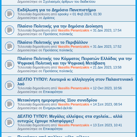
Δημοσιεύτηκε σε
Σχολιασμός άρθρων του διαδικτύου
Εκδήλωση για το Δημόσιο Πανεπιστήμιο
Τελευταία δημοσίευση από
spooky
«
01 Φεβ 2024, 01:30
Δημοσιεύτηκε σε
Δράσεις
Πλαίσιο Πολιτικής για την δημόσια Διοίκηση
Τελευταία δημοσίευση από
Vassilis Perantzakis
«
31 Δεκ 2023, 17:54
Δημοσιεύτηκε σε
Προτάσεις πολιτικής
Πλαίσιο Πολιτικής για το Περιβάλλον
Τελευταία δημοσίευση από
Vassilis Perantzakis
«
31 Δεκ 2023, 17:52
Δημοσιεύτηκε σε
Προτάσεις πολιτικής
Πλαίσιο Πολιτικής του Κόμματος Πειρατών Ελλάδας για την
Ψηφιακή Πολιτική και την Ψηφιακή Μετάβαση
Τελευταία δημοσίευση από
Vassilis Perantzakis
«
21 Δεκ 2023, 13:58
Δημοσιεύτηκε σε
Προτάσεις πολιτικής
ΔΕΛΤΙΟ ΤΥΠΟΥ: Λευτεριά κι αλληλεγγύη στον Παλαιστινιακό
λαό
Τελευταία δημοσίευση από
Vassilis Perantzakis
«
12 Οκτ 2023, 10:56
Δημοσιεύτηκε σε
Επικαιρότητα
Μετακίνηση ημερομηνίας 11ου συνεδρίου
Τελευταία δημοσίευση από
Vassilis Perantzakis
«
14 Σεπ 2023, 08:54
Δημοσιεύτηκε σε
Ενημερωτικό Δελτίο
ΔΕΛΤΙΟ ΤΥΠΟΥ: Μεγάλες ελλείψεις στα σχολεία... αλλά
ευτυχώς έχουμε πλατφόρμες!
Τελευταία δημοσίευση από
Vassilis Perantzakis
«
13 Σεπ 2023, 10:41
Δημοσιεύτηκε σε
Επικαιρότητα