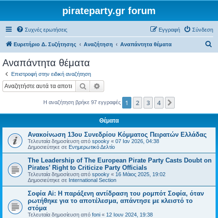
pirateparty.gr forum
Συχνές ερωτήσεις
Εγγραφή
Σύνδεση
Α
Ευρετήριο Δ. Συζήτησης
Αναζήτηση
Αναπάντητα θέματα
ν
Αναπάντητα θέματα
α
Επιστροφή στην ειδική αναζήτηση
ζ
Αναζήτηση
Ειδική αναζήτηση
ή
1
2
3
4
Επόμενη
Η αναζήτηση βρήκε 97 εγγραφές
τ
η
Θέματα
σ
Ανακοίνωση 13ου Συνεδρίου Κόμματος Πειρατών Ελλάδας
η
Τελευταία δημοσίευση από
spooky
«
07 Ιαν 2026, 04:38
Δημοσιεύτηκε σε
Ενημερωτικό Δελτίο
The Leadership of The European Pirate Party Casts Doubt on
Pirates’ Right to Criticize Party Officials
Τελευταία δημοσίευση από
spooky
«
16 Μάιος 2025, 19:02
Δημοσιεύτηκε σε
International Section
Σοφία Ai: Η παράξενη αντίδραση του ρομπότ Σοφία, όταν
ρωτήθηκε για το αποτέλεσμα, απάντησε με κλειστό το
στόμα
Τελευταία δημοσίευση από
foni
«
12 Ιουν 2024, 19:38