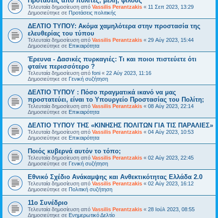
Προτάσεις από πολίτες, μέλη, φίλους
Τελευταία δημοσίευση από
Vassilis Perantzakis
«
11 Σεπ 2023, 13:29
Δημοσιεύτηκε σε
Προτάσεις πολιτικής
ΔΕΛΤΙΟ ΤΥΠΟΥ: Ακόμα χαμηλότερα στην προστασία της
ελευθερίας του τύπου
Τελευταία δημοσίευση από
Vassilis Perantzakis
«
29 Αύγ 2023, 15:44
Δημοσιεύτηκε σε
Επικαιρότητα
Έρευνα - Δασικές πυρκαγιές: Τι και ποιοι πιστεύετε ότι
φταίνε περισσότερο ?
Τελευταία δημοσίευση από
foni
«
22 Αύγ 2023, 11:16
Δημοσιεύτηκε σε
Γενική συζήτηση
ΔΕΛΤΙΟ ΤΥΠΟΥ : Πόσο πραγματικά ικανό να μας
προστατεύει, είναι το Υπουργείο Προστασίας του Πολίτη;
Τελευταία δημοσίευση από
Vassilis Perantzakis
«
08 Αύγ 2023, 22:14
Δημοσιεύτηκε σε
Επικαιρότητα
ΔΕΛΤΙΟ ΤΥΠΟΥ ΤΗΣ «ΚΙΝΗΣΗΣ ΠΟΛΙΤΩΝ ΓΙΑ ΤΙΣ ΠΑΡΑΛΙΕΣ»
Τελευταία δημοσίευση από
Vassilis Perantzakis
«
04 Αύγ 2023, 10:53
Δημοσιεύτηκε σε
Επικαιρότητα
Ποιός κυβερνά αυτόν το τόπο;
Τελευταία δημοσίευση από
Vassilis Perantzakis
«
02 Αύγ 2023, 22:45
Δημοσιεύτηκε σε
Γενική συζήτηση
Eθνικό Σχέδιο Ανάκαμψης και Ανθεκτικότητας Ελλάδα 2.0
Τελευταία δημοσίευση από
Vassilis Perantzakis
«
02 Αύγ 2023, 16:12
Δημοσιεύτηκε σε
Πολιτική συζήτηση
11o Συνέδριο
Τελευταία δημοσίευση από
Vassilis Perantzakis
«
28 Ιούλ 2023, 08:55
Δημοσιεύτηκε σε
Ενημερωτικό Δελτίο