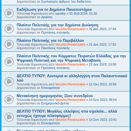
Δημοσιεύτηκε σε
Σχολιασμός άρθρων του διαδικτύου
Εκδήλωση για το Δημόσιο Πανεπιστήμιο
Τελευταία δημοσίευση από
spooky
«
01 Φεβ 2024, 01:30
Δημοσιεύτηκε σε
Δράσεις
Πλαίσιο Πολιτικής για την δημόσια Διοίκηση
Τελευταία δημοσίευση από
Vassilis Perantzakis
«
31 Δεκ 2023, 17:54
Δημοσιεύτηκε σε
Προτάσεις πολιτικής
Πλαίσιο Πολιτικής για το Περιβάλλον
Τελευταία δημοσίευση από
Vassilis Perantzakis
«
31 Δεκ 2023, 17:52
Δημοσιεύτηκε σε
Προτάσεις πολιτικής
Πλαίσιο Πολιτικής του Κόμματος Πειρατών Ελλάδας για την
Ψηφιακή Πολιτική και την Ψηφιακή Μετάβαση
Τελευταία δημοσίευση από
Vassilis Perantzakis
«
21 Δεκ 2023, 13:58
Δημοσιεύτηκε σε
Προτάσεις πολιτικής
ΔΕΛΤΙΟ ΤΥΠΟΥ: Λευτεριά κι αλληλεγγύη στον Παλαιστινιακό
λαό
Τελευταία δημοσίευση από
Vassilis Perantzakis
«
12 Οκτ 2023, 10:56
Δημοσιεύτηκε σε
Επικαιρότητα
Μετακίνηση ημερομηνίας 11ου συνεδρίου
Τελευταία δημοσίευση από
Vassilis Perantzakis
«
14 Σεπ 2023, 08:54
Δημοσιεύτηκε σε
Ενημερωτικό Δελτίο
ΔΕΛΤΙΟ ΤΥΠΟΥ: Μεγάλες ελλείψεις στα σχολεία... αλλά
ευτυχώς έχουμε πλατφόρμες!
Τελευταία δημοσίευση από
Vassilis Perantzakis
«
13 Σεπ 2023, 10:41
Δημοσιεύτηκε σε
Επικαιρότητα