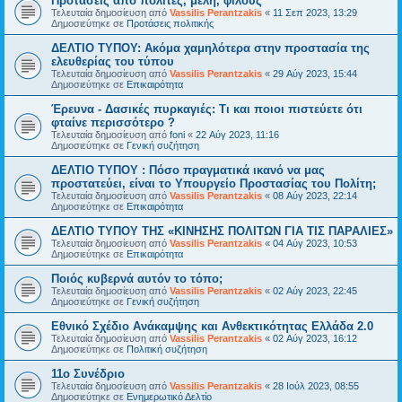
Προτάσεις από πολίτες, μέλη, φίλους
Τελευταία δημοσίευση από
Vassilis Perantzakis
«
11 Σεπ 2023, 13:29
Δημοσιεύτηκε σε
Προτάσεις πολιτικής
ΔΕΛΤΙΟ ΤΥΠΟΥ: Ακόμα χαμηλότερα στην προστασία της
ελευθερίας του τύπου
Τελευταία δημοσίευση από
Vassilis Perantzakis
«
29 Αύγ 2023, 15:44
Δημοσιεύτηκε σε
Επικαιρότητα
Έρευνα - Δασικές πυρκαγιές: Τι και ποιοι πιστεύετε ότι
φταίνε περισσότερο ?
Τελευταία δημοσίευση από
foni
«
22 Αύγ 2023, 11:16
Δημοσιεύτηκε σε
Γενική συζήτηση
ΔΕΛΤΙΟ ΤΥΠΟΥ : Πόσο πραγματικά ικανό να μας
προστατεύει, είναι το Υπουργείο Προστασίας του Πολίτη;
Τελευταία δημοσίευση από
Vassilis Perantzakis
«
08 Αύγ 2023, 22:14
Δημοσιεύτηκε σε
Επικαιρότητα
ΔΕΛΤΙΟ ΤΥΠΟΥ ΤΗΣ «ΚΙΝΗΣΗΣ ΠΟΛΙΤΩΝ ΓΙΑ ΤΙΣ ΠΑΡΑΛΙΕΣ»
Τελευταία δημοσίευση από
Vassilis Perantzakis
«
04 Αύγ 2023, 10:53
Δημοσιεύτηκε σε
Επικαιρότητα
Ποιός κυβερνά αυτόν το τόπο;
Τελευταία δημοσίευση από
Vassilis Perantzakis
«
02 Αύγ 2023, 22:45
Δημοσιεύτηκε σε
Γενική συζήτηση
Eθνικό Σχέδιο Ανάκαμψης και Ανθεκτικότητας Ελλάδα 2.0
Τελευταία δημοσίευση από
Vassilis Perantzakis
«
02 Αύγ 2023, 16:12
Δημοσιεύτηκε σε
Πολιτική συζήτηση
11o Συνέδριο
Τελευταία δημοσίευση από
Vassilis Perantzakis
«
28 Ιούλ 2023, 08:55
Δημοσιεύτηκε σε
Ενημερωτικό Δελτίο