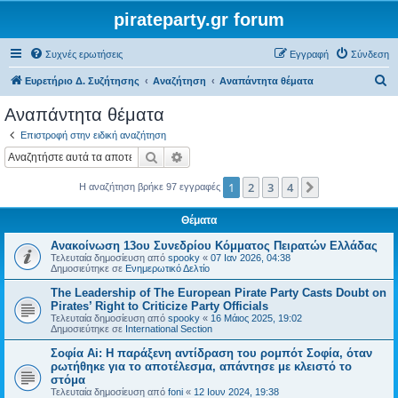
pirateparty.gr forum
Συχνές ερωτήσεις
Εγγραφή
Σύνδεση
Α
Ευρετήριο Δ. Συζήτησης
Αναζήτηση
Αναπάντητα θέματα
ν
Αναπάντητα θέματα
α
Επιστροφή στην ειδική αναζήτηση
ζ
Αναζήτηση
Ειδική αναζήτηση
ή
1
2
3
4
Επόμενη
Η αναζήτηση βρήκε 97 εγγραφές
τ
η
Θέματα
σ
Ανακοίνωση 13ου Συνεδρίου Κόμματος Πειρατών Ελλάδας
η
Τελευταία δημοσίευση από
spooky
«
07 Ιαν 2026, 04:38
Δημοσιεύτηκε σε
Ενημερωτικό Δελτίο
The Leadership of The European Pirate Party Casts Doubt on
Pirates’ Right to Criticize Party Officials
Τελευταία δημοσίευση από
spooky
«
16 Μάιος 2025, 19:02
Δημοσιεύτηκε σε
International Section
Σοφία Ai: Η παράξενη αντίδραση του ρομπότ Σοφία, όταν
ρωτήθηκε για το αποτέλεσμα, απάντησε με κλειστό το
στόμα
Τελευταία δημοσίευση από
foni
«
12 Ιουν 2024, 19:38