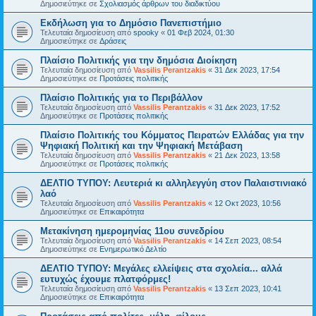
Δημοσιεύτηκε σε
Σχολιασμός άρθρων του διαδικτύου
Εκδήλωση για το Δημόσιο Πανεπιστήμιο
Τελευταία δημοσίευση από
spooky
«
01 Φεβ 2024, 01:30
Δημοσιεύτηκε σε
Δράσεις
Πλαίσιο Πολιτικής για την δημόσια Διοίκηση
Τελευταία δημοσίευση από
Vassilis Perantzakis
«
31 Δεκ 2023, 17:54
Δημοσιεύτηκε σε
Προτάσεις πολιτικής
Πλαίσιο Πολιτικής για το Περιβάλλον
Τελευταία δημοσίευση από
Vassilis Perantzakis
«
31 Δεκ 2023, 17:52
Δημοσιεύτηκε σε
Προτάσεις πολιτικής
Πλαίσιο Πολιτικής του Κόμματος Πειρατών Ελλάδας για την
Ψηφιακή Πολιτική και την Ψηφιακή Μετάβαση
Τελευταία δημοσίευση από
Vassilis Perantzakis
«
21 Δεκ 2023, 13:58
Δημοσιεύτηκε σε
Προτάσεις πολιτικής
ΔΕΛΤΙΟ ΤΥΠΟΥ: Λευτεριά κι αλληλεγγύη στον Παλαιστινιακό
λαό
Τελευταία δημοσίευση από
Vassilis Perantzakis
«
12 Οκτ 2023, 10:56
Δημοσιεύτηκε σε
Επικαιρότητα
Μετακίνηση ημερομηνίας 11ου συνεδρίου
Τελευταία δημοσίευση από
Vassilis Perantzakis
«
14 Σεπ 2023, 08:54
Δημοσιεύτηκε σε
Ενημερωτικό Δελτίο
ΔΕΛΤΙΟ ΤΥΠΟΥ: Μεγάλες ελλείψεις στα σχολεία... αλλά
ευτυχώς έχουμε πλατφόρμες!
Τελευταία δημοσίευση από
Vassilis Perantzakis
«
13 Σεπ 2023, 10:41
Δημοσιεύτηκε σε
Επικαιρότητα