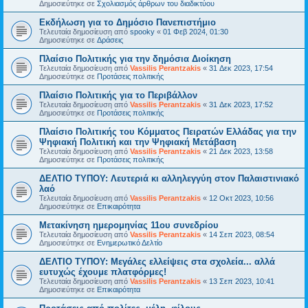
Δημοσιεύτηκε σε
Σχολιασμός άρθρων του διαδικτύου
Εκδήλωση για το Δημόσιο Πανεπιστήμιο
Τελευταία δημοσίευση από
spooky
«
01 Φεβ 2024, 01:30
Δημοσιεύτηκε σε
Δράσεις
Πλαίσιο Πολιτικής για την δημόσια Διοίκηση
Τελευταία δημοσίευση από
Vassilis Perantzakis
«
31 Δεκ 2023, 17:54
Δημοσιεύτηκε σε
Προτάσεις πολιτικής
Πλαίσιο Πολιτικής για το Περιβάλλον
Τελευταία δημοσίευση από
Vassilis Perantzakis
«
31 Δεκ 2023, 17:52
Δημοσιεύτηκε σε
Προτάσεις πολιτικής
Πλαίσιο Πολιτικής του Κόμματος Πειρατών Ελλάδας για την
Ψηφιακή Πολιτική και την Ψηφιακή Μετάβαση
Τελευταία δημοσίευση από
Vassilis Perantzakis
«
21 Δεκ 2023, 13:58
Δημοσιεύτηκε σε
Προτάσεις πολιτικής
ΔΕΛΤΙΟ ΤΥΠΟΥ: Λευτεριά κι αλληλεγγύη στον Παλαιστινιακό
λαό
Τελευταία δημοσίευση από
Vassilis Perantzakis
«
12 Οκτ 2023, 10:56
Δημοσιεύτηκε σε
Επικαιρότητα
Μετακίνηση ημερομηνίας 11ου συνεδρίου
Τελευταία δημοσίευση από
Vassilis Perantzakis
«
14 Σεπ 2023, 08:54
Δημοσιεύτηκε σε
Ενημερωτικό Δελτίο
ΔΕΛΤΙΟ ΤΥΠΟΥ: Μεγάλες ελλείψεις στα σχολεία... αλλά
ευτυχώς έχουμε πλατφόρμες!
Τελευταία δημοσίευση από
Vassilis Perantzakis
«
13 Σεπ 2023, 10:41
Δημοσιεύτηκε σε
Επικαιρότητα