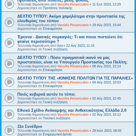
Προτάσεις από πολίτες, μέλη, φίλους
Τελευταία δημοσίευση από
Vassilis Perantzakis
«
11 Σεπ 2023, 13:29
Δημοσιεύτηκε σε
Προτάσεις πολιτικής
ΔΕΛΤΙΟ ΤΥΠΟΥ: Ακόμα χαμηλότερα στην προστασία της
ελευθερίας του τύπου
Τελευταία δημοσίευση από
Vassilis Perantzakis
«
29 Αύγ 2023, 15:44
Δημοσιεύτηκε σε
Επικαιρότητα
Έρευνα - Δασικές πυρκαγιές: Τι και ποιοι πιστεύετε ότι
φταίνε περισσότερο ?
Τελευταία δημοσίευση από
foni
«
22 Αύγ 2023, 11:16
Δημοσιεύτηκε σε
Γενική συζήτηση
ΔΕΛΤΙΟ ΤΥΠΟΥ : Πόσο πραγματικά ικανό να μας
προστατεύει, είναι το Υπουργείο Προστασίας του Πολίτη;
Τελευταία δημοσίευση από
Vassilis Perantzakis
«
08 Αύγ 2023, 22:14
Δημοσιεύτηκε σε
Επικαιρότητα
ΔΕΛΤΙΟ ΤΥΠΟΥ ΤΗΣ «ΚΙΝΗΣΗΣ ΠΟΛΙΤΩΝ ΓΙΑ ΤΙΣ ΠΑΡΑΛΙΕΣ»
Τελευταία δημοσίευση από
Vassilis Perantzakis
«
04 Αύγ 2023, 10:53
Δημοσιεύτηκε σε
Επικαιρότητα
Ποιός κυβερνά αυτόν το τόπο;
Τελευταία δημοσίευση από
Vassilis Perantzakis
«
02 Αύγ 2023, 22:45
Δημοσιεύτηκε σε
Γενική συζήτηση
Eθνικό Σχέδιο Ανάκαμψης και Ανθεκτικότητας Ελλάδα 2.0
Τελευταία δημοσίευση από
Vassilis Perantzakis
«
02 Αύγ 2023, 16:12
Δημοσιεύτηκε σε
Πολιτική συζήτηση
11o Συνέδριο
Τελευταία δημοσίευση από
Vassilis Perantzakis
«
28 Ιούλ 2023, 08:55
Δημοσιεύτηκε σε
Ενημερωτικό Δελτίο