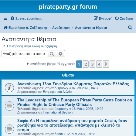
pirateparty.gr forum
Συχνές ερωτήσεις
Εγγραφή
Σύνδεση
Α
Ευρετήριο Δ. Συζήτησης
Αναζήτηση
Αναπάντητα θέματα
ν
Αναπάντητα θέματα
α
Επιστροφή στην ειδική αναζήτηση
ζ
Αναζήτηση
Ειδική αναζήτηση
ή
1
2
3
4
Επόμενη
Η αναζήτηση βρήκε 97 εγγραφές
τ
η
Θέματα
σ
Ανακοίνωση 13ου Συνεδρίου Κόμματος Πειρατών Ελλάδας
η
Τελευταία δημοσίευση από
spooky
«
07 Ιαν 2026, 04:38
Δημοσιεύτηκε σε
Ενημερωτικό Δελτίο
The Leadership of The European Pirate Party Casts Doubt on
Pirates’ Right to Criticize Party Officials
Τελευταία δημοσίευση από
spooky
«
16 Μάιος 2025, 19:02
Δημοσιεύτηκε σε
International Section
Σοφία Ai: Η παράξενη αντίδραση του ρομπότ Σοφία, όταν
ρωτήθηκε για το αποτέλεσμα, απάντησε με κλειστό το
στόμα
Τελευταία δημοσίευση από
foni
«
12 Ιουν 2024, 19:38