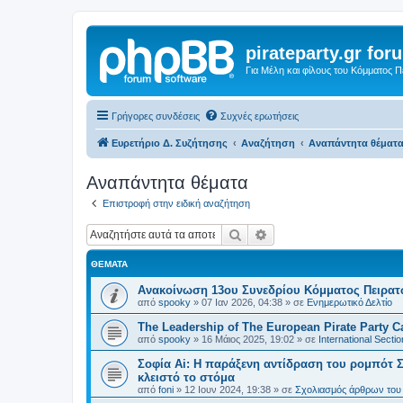
pirateparty.gr for
Για Μέλη και φίλους του Κόμματος 
Γρήγορες συνδέσεις
Συχνές ερωτήσεις
Ευρετήριο Δ. Συζήτησης
Αναζήτηση
Αναπάντητα θέματ
Αναπάντητα θέματα
Επιστροφή στην ειδική αναζήτηση
Αναζήτηση
Ειδική αναζήτηση
ΘΈΜΑΤΑ
Ανακοίνωση 13ου Συνεδρίου Κόμματος Πειρα
από
spooky
»
07 Ιαν 2026, 04:38
» σε
Ενημερωτικό Δελτίο
The Leadership of The European Pirate Party Cas
από
spooky
»
16 Μάιος 2025, 19:02
» σε
International Sectio
Σοφία Ai: Η παράξενη αντίδραση του ρομπότ Σ
κλειστό το στόμα
από
foni
»
12 Ιουν 2024, 19:38
» σε
Σχολιασμός άρθρων του 