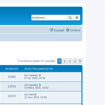
Αναζήτηση
Ειδική αναζήτηση
Εγγραφή
Σύνδεση
1
2
3
4
Επόμενη
Η αναζήτηση βρήκε 97 εγγραφές
ΠΡΟΒΟΛΈΣ
ΤΕΛΕΥΤΑΊΑ ΔΗΜΟΣΊΕΥΣΗ
από
spooky
10092
07 Ιαν 2026, 04:38
από
spooky
14559
16 Μάιος 2025, 19:02
από
foni
31015
12 Ιουν 2024, 19:38