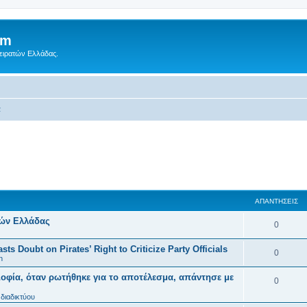
um
Πειρατών Ελλάδας.
α
ΑΠΑΝΤΉΣΕΙΣ
τών Ελλάδας
0
ts Doubt on Pirates’ Right to Criticize Party Officials
0
n
οφία, όταν ρωτήθηκε για το αποτέλεσμα, απάντησε με
0
διαδικτύου