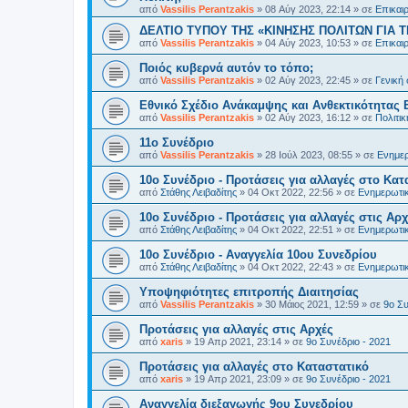
από
Vassilis Perantzakis
»
08 Αύγ 2023, 22:14
» σε
Επικαι
ΔΕΛΤΙΟ ΤΥΠΟΥ ΤΗΣ «ΚΙΝΗΣΗΣ ΠΟΛΙΤΩΝ ΓΙΑ Τ
από
Vassilis Perantzakis
»
04 Αύγ 2023, 10:53
» σε
Επικαι
Ποιός κυβερνά αυτόν το τόπο;
από
Vassilis Perantzakis
»
02 Αύγ 2023, 22:45
» σε
Γενική
Eθνικό Σχέδιο Ανάκαμψης και Ανθεκτικότητας 
από
Vassilis Perantzakis
»
02 Αύγ 2023, 16:12
» σε
Πολιτι
11o Συνέδριο
από
Vassilis Perantzakis
»
28 Ιούλ 2023, 08:55
» σε
Ενημερ
10ο Συνέδριο - Προτάσεις για αλλαγές στο Κατ
από
Στάθης Λειβαδίτης
»
04 Οκτ 2022, 22:56
» σε
Ενημερωτικ
10ο Συνέδριο - Προτάσεις για αλλαγές στις Αρχ
από
Στάθης Λειβαδίτης
»
04 Οκτ 2022, 22:51
» σε
Ενημερωτικ
10ο Συνέδριο - Αναγγελία 10ου Συνεδρίου
από
Στάθης Λειβαδίτης
»
04 Οκτ 2022, 22:43
» σε
Ενημερωτικ
Υποψηφιότητες επιτροπής Διαιτησίας
από
Vassilis Perantzakis
»
30 Μάιος 2021, 12:59
» σε
9ο Συ
Προτάσεις για αλλαγές στις Αρχές
από
xaris
»
19 Απρ 2021, 23:14
» σε
9ο Συνέδριο - 2021
Προτάσεις για αλλαγές στο Καταστατικό
από
xaris
»
19 Απρ 2021, 23:09
» σε
9ο Συνέδριο - 2021
Αναγγελία διεξαγωγής 9ου Συνεδρίου