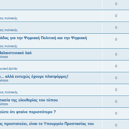
0
0
ις πολιτικής
0
ις πολιτικής
άδας για την Ψηφιακή Πολιτική και την Ψηφιακή
0
ις πολιτικής
Παλαιστινιακό λαό
0
ρότητα
0
ωτικό Δελτίο
... αλλά ευτυχώς έχουμε πλατφόρμες!
0
ρότητα
0
ις πολιτικής
ασία της ελευθερίας του τύπου
0
ρότητα
εύετε ότι φταίνε περισσότερο ?
0
ς προστατεύει, είναι το Υπουργείο Προστασίας του
0