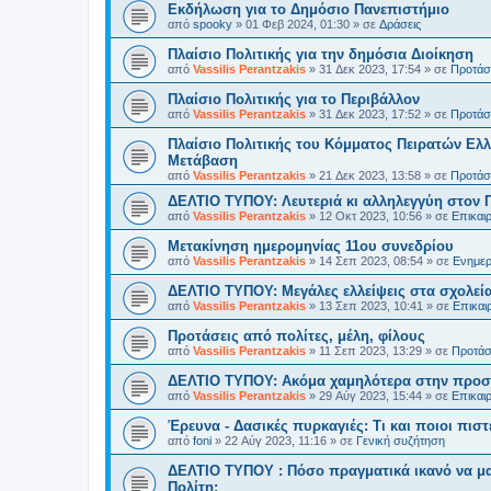
Εκδήλωση για το Δημόσιο Πανεπιστήμιο
από
spooky
»
01 Φεβ 2024, 01:30
» σε
Δράσεις
Πλαίσιο Πολιτικής για την δημόσια Διοίκηση
από
Vassilis Perantzakis
»
31 Δεκ 2023, 17:54
» σε
Προτάσε
Πλαίσιο Πολιτικής για το Περιβάλλον
από
Vassilis Perantzakis
»
31 Δεκ 2023, 17:52
» σε
Προτάσε
Πλαίσιο Πολιτικής του Κόμματος Πειρατών Ελλ
Μετάβαση
από
Vassilis Perantzakis
»
21 Δεκ 2023, 13:58
» σε
Προτάσε
ΔΕΛΤΙΟ ΤΥΠΟΥ: Λευτεριά κι αλληλεγγύη στον 
από
Vassilis Perantzakis
»
12 Οκτ 2023, 10:56
» σε
Επικαι
Μετακίνηση ημερομηνίας 11ου συνεδρίου
από
Vassilis Perantzakis
»
14 Σεπ 2023, 08:54
» σε
Ενημερ
ΔΕΛΤΙΟ ΤΥΠΟΥ: Μεγάλες ελλείψεις στα σχολεία
από
Vassilis Perantzakis
»
13 Σεπ 2023, 10:41
» σε
Επικαι
Προτάσεις από πολίτες, μέλη, φίλους
από
Vassilis Perantzakis
»
11 Σεπ 2023, 13:29
» σε
Προτάσε
ΔΕΛΤΙΟ ΤΥΠΟΥ: Ακόμα χαμηλότερα στην προστ
από
Vassilis Perantzakis
»
29 Αύγ 2023, 15:44
» σε
Επικαι
Έρευνα - Δασικές πυρκαγιές: Τι και ποιοι πιστ
από
foni
»
22 Αύγ 2023, 11:16
» σε
Γενική συζήτηση
ΔΕΛΤΙΟ ΤΥΠΟΥ : Πόσο πραγματικά ικανό να μα
Πολίτη;