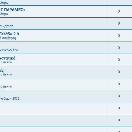
ρότητα
ΙΣ ΠΑΡΑΛΙΕΣ»
0
ρότητα
0
 συζήτηση
Ελλάδα 2.0
0
κή συζήτηση
0
ωτικό Δελτίο
αστατικό
0
ό Δελτίο
ές
0
ό Δελτίο
0
ό Δελτίο
0
νέδριο - 2021
0
0