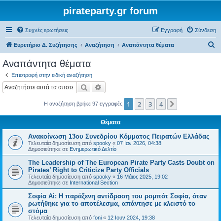
pirateparty.gr forum
Συχνές ερωτήσεις
Εγγραφή
Σύνδεση
Α
Ευρετήριο Δ. Συζήτησης
Αναζήτηση
Αναπάντητα θέματα
ν
Αναπάντητα θέματα
α
Επιστροφή στην ειδική αναζήτηση
ζ
Αναζήτηση
Ειδική αναζήτηση
ή
1
2
3
4
Επόμενη
Η αναζήτηση βρήκε 97 εγγραφές
τ
η
Θέματα
σ
Ανακοίνωση 13ου Συνεδρίου Κόμματος Πειρατών Ελλάδας
η
Τελευταία δημοσίευση από
spooky
«
07 Ιαν 2026, 04:38
Δημοσιεύτηκε σε
Ενημερωτικό Δελτίο
The Leadership of The European Pirate Party Casts Doubt on
Pirates’ Right to Criticize Party Officials
Τελευταία δημοσίευση από
spooky
«
16 Μάιος 2025, 19:02
Δημοσιεύτηκε σε
International Section
Σοφία Ai: Η παράξενη αντίδραση του ρομπότ Σοφία, όταν
ρωτήθηκε για το αποτέλεσμα, απάντησε με κλειστό το
στόμα
Τελευταία δημοσίευση από
foni
«
12 Ιουν 2024, 19:38