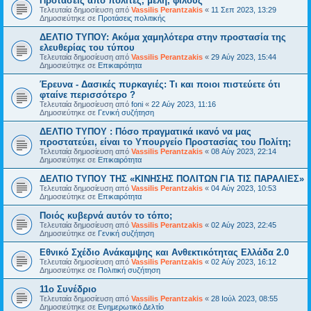
Προτάσεις από πολίτες, μέλη, φίλους
Τελευταία δημοσίευση από
Vassilis Perantzakis
«
11 Σεπ 2023, 13:29
Δημοσιεύτηκε σε
Προτάσεις πολιτικής
ΔΕΛΤΙΟ ΤΥΠΟΥ: Ακόμα χαμηλότερα στην προστασία της
ελευθερίας του τύπου
Τελευταία δημοσίευση από
Vassilis Perantzakis
«
29 Αύγ 2023, 15:44
Δημοσιεύτηκε σε
Επικαιρότητα
Έρευνα - Δασικές πυρκαγιές: Τι και ποιοι πιστεύετε ότι
φταίνε περισσότερο ?
Τελευταία δημοσίευση από
foni
«
22 Αύγ 2023, 11:16
Δημοσιεύτηκε σε
Γενική συζήτηση
ΔΕΛΤΙΟ ΤΥΠΟΥ : Πόσο πραγματικά ικανό να μας
προστατεύει, είναι το Υπουργείο Προστασίας του Πολίτη;
Τελευταία δημοσίευση από
Vassilis Perantzakis
«
08 Αύγ 2023, 22:14
Δημοσιεύτηκε σε
Επικαιρότητα
ΔΕΛΤΙΟ ΤΥΠΟΥ ΤΗΣ «ΚΙΝΗΣΗΣ ΠΟΛΙΤΩΝ ΓΙΑ ΤΙΣ ΠΑΡΑΛΙΕΣ»
Τελευταία δημοσίευση από
Vassilis Perantzakis
«
04 Αύγ 2023, 10:53
Δημοσιεύτηκε σε
Επικαιρότητα
Ποιός κυβερνά αυτόν το τόπο;
Τελευταία δημοσίευση από
Vassilis Perantzakis
«
02 Αύγ 2023, 22:45
Δημοσιεύτηκε σε
Γενική συζήτηση
Eθνικό Σχέδιο Ανάκαμψης και Ανθεκτικότητας Ελλάδα 2.0
Τελευταία δημοσίευση από
Vassilis Perantzakis
«
02 Αύγ 2023, 16:12
Δημοσιεύτηκε σε
Πολιτική συζήτηση
11o Συνέδριο
Τελευταία δημοσίευση από
Vassilis Perantzakis
«
28 Ιούλ 2023, 08:55
Δημοσιεύτηκε σε
Ενημερωτικό Δελτίο