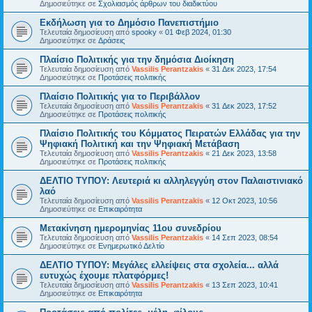
Δημοσιεύτηκε σε
Σχολιασμός άρθρων του διαδικτύου
Εκδήλωση για το Δημόσιο Πανεπιστήμιο
Τελευταία δημοσίευση από
spooky
«
01 Φεβ 2024, 01:30
Δημοσιεύτηκε σε
Δράσεις
Πλαίσιο Πολιτικής για την δημόσια Διοίκηση
Τελευταία δημοσίευση από
Vassilis Perantzakis
«
31 Δεκ 2023, 17:54
Δημοσιεύτηκε σε
Προτάσεις πολιτικής
Πλαίσιο Πολιτικής για το Περιβάλλον
Τελευταία δημοσίευση από
Vassilis Perantzakis
«
31 Δεκ 2023, 17:52
Δημοσιεύτηκε σε
Προτάσεις πολιτικής
Πλαίσιο Πολιτικής του Κόμματος Πειρατών Ελλάδας για την
Ψηφιακή Πολιτική και την Ψηφιακή Μετάβαση
Τελευταία δημοσίευση από
Vassilis Perantzakis
«
21 Δεκ 2023, 13:58
Δημοσιεύτηκε σε
Προτάσεις πολιτικής
ΔΕΛΤΙΟ ΤΥΠΟΥ: Λευτεριά κι αλληλεγγύη στον Παλαιστινιακό
λαό
Τελευταία δημοσίευση από
Vassilis Perantzakis
«
12 Οκτ 2023, 10:56
Δημοσιεύτηκε σε
Επικαιρότητα
Μετακίνηση ημερομηνίας 11ου συνεδρίου
Τελευταία δημοσίευση από
Vassilis Perantzakis
«
14 Σεπ 2023, 08:54
Δημοσιεύτηκε σε
Ενημερωτικό Δελτίο
ΔΕΛΤΙΟ ΤΥΠΟΥ: Μεγάλες ελλείψεις στα σχολεία... αλλά
ευτυχώς έχουμε πλατφόρμες!
Τελευταία δημοσίευση από
Vassilis Perantzakis
«
13 Σεπ 2023, 10:41
Δημοσιεύτηκε σε
Επικαιρότητα