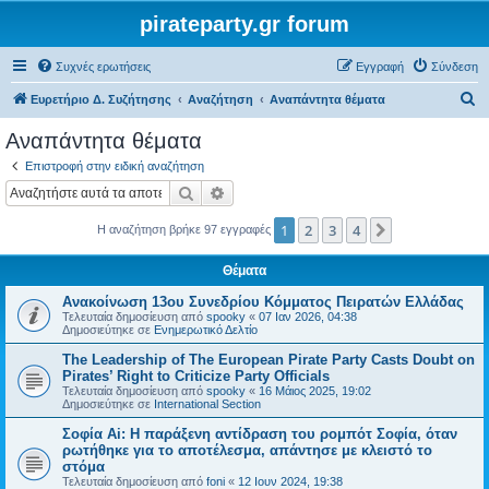
pirateparty.gr forum
Συχνές ερωτήσεις
Εγγραφή
Σύνδεση
Α
Ευρετήριο Δ. Συζήτησης
Αναζήτηση
Αναπάντητα θέματα
ν
Αναπάντητα θέματα
α
Επιστροφή στην ειδική αναζήτηση
ζ
Αναζήτηση
Ειδική αναζήτηση
ή
1
2
3
4
Επόμενη
Η αναζήτηση βρήκε 97 εγγραφές
τ
η
Θέματα
σ
Ανακοίνωση 13ου Συνεδρίου Κόμματος Πειρατών Ελλάδας
η
Τελευταία δημοσίευση από
spooky
«
07 Ιαν 2026, 04:38
Δημοσιεύτηκε σε
Ενημερωτικό Δελτίο
The Leadership of The European Pirate Party Casts Doubt on
Pirates’ Right to Criticize Party Officials
Τελευταία δημοσίευση από
spooky
«
16 Μάιος 2025, 19:02
Δημοσιεύτηκε σε
International Section
Σοφία Ai: Η παράξενη αντίδραση του ρομπότ Σοφία, όταν
ρωτήθηκε για το αποτέλεσμα, απάντησε με κλειστό το
στόμα
Τελευταία δημοσίευση από
foni
«
12 Ιουν 2024, 19:38