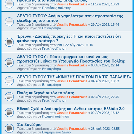
Προτάσεις από πολίτες, μέλη, φίλους
Τελευταία δημοσίευση από
Vassilis Perantzakis
«
11 Σεπ 2023, 13:29
Δημοσιεύτηκε σε
Προτάσεις πολιτικής
ΔΕΛΤΙΟ ΤΥΠΟΥ: Ακόμα χαμηλότερα στην προστασία της
ελευθερίας του τύπου
Τελευταία δημοσίευση από
Vassilis Perantzakis
«
29 Αύγ 2023, 15:44
Δημοσιεύτηκε σε
Επικαιρότητα
Έρευνα - Δασικές πυρκαγιές: Τι και ποιοι πιστεύετε ότι
φταίνε περισσότερο ?
Τελευταία δημοσίευση από
foni
«
22 Αύγ 2023, 11:16
Δημοσιεύτηκε σε
Γενική συζήτηση
ΔΕΛΤΙΟ ΤΥΠΟΥ : Πόσο πραγματικά ικανό να μας
προστατεύει, είναι το Υπουργείο Προστασίας του Πολίτη;
Τελευταία δημοσίευση από
Vassilis Perantzakis
«
08 Αύγ 2023, 22:14
Δημοσιεύτηκε σε
Επικαιρότητα
ΔΕΛΤΙΟ ΤΥΠΟΥ ΤΗΣ «ΚΙΝΗΣΗΣ ΠΟΛΙΤΩΝ ΓΙΑ ΤΙΣ ΠΑΡΑΛΙΕΣ»
Τελευταία δημοσίευση από
Vassilis Perantzakis
«
04 Αύγ 2023, 10:53
Δημοσιεύτηκε σε
Επικαιρότητα
Ποιός κυβερνά αυτόν το τόπο;
Τελευταία δημοσίευση από
Vassilis Perantzakis
«
02 Αύγ 2023, 22:45
Δημοσιεύτηκε σε
Γενική συζήτηση
Eθνικό Σχέδιο Ανάκαμψης και Ανθεκτικότητας Ελλάδα 2.0
Τελευταία δημοσίευση από
Vassilis Perantzakis
«
02 Αύγ 2023, 16:12
Δημοσιεύτηκε σε
Πολιτική συζήτηση
11o Συνέδριο
Τελευταία δημοσίευση από
Vassilis Perantzakis
«
28 Ιούλ 2023, 08:55
Δημοσιεύτηκε σε
Ενημερωτικό Δελτίο