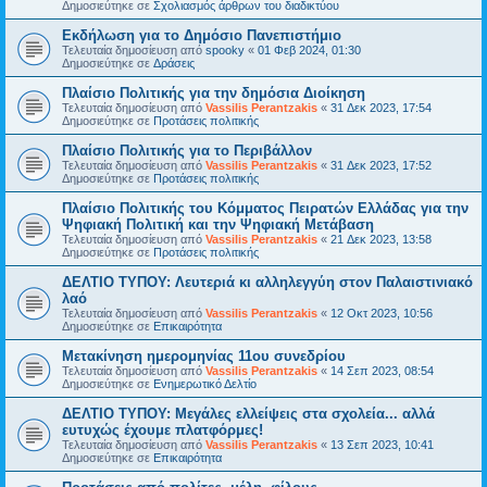
Δημοσιεύτηκε σε
Σχολιασμός άρθρων του διαδικτύου
Εκδήλωση για το Δημόσιο Πανεπιστήμιο
Τελευταία δημοσίευση από
spooky
«
01 Φεβ 2024, 01:30
Δημοσιεύτηκε σε
Δράσεις
Πλαίσιο Πολιτικής για την δημόσια Διοίκηση
Τελευταία δημοσίευση από
Vassilis Perantzakis
«
31 Δεκ 2023, 17:54
Δημοσιεύτηκε σε
Προτάσεις πολιτικής
Πλαίσιο Πολιτικής για το Περιβάλλον
Τελευταία δημοσίευση από
Vassilis Perantzakis
«
31 Δεκ 2023, 17:52
Δημοσιεύτηκε σε
Προτάσεις πολιτικής
Πλαίσιο Πολιτικής του Κόμματος Πειρατών Ελλάδας για την
Ψηφιακή Πολιτική και την Ψηφιακή Μετάβαση
Τελευταία δημοσίευση από
Vassilis Perantzakis
«
21 Δεκ 2023, 13:58
Δημοσιεύτηκε σε
Προτάσεις πολιτικής
ΔΕΛΤΙΟ ΤΥΠΟΥ: Λευτεριά κι αλληλεγγύη στον Παλαιστινιακό
λαό
Τελευταία δημοσίευση από
Vassilis Perantzakis
«
12 Οκτ 2023, 10:56
Δημοσιεύτηκε σε
Επικαιρότητα
Μετακίνηση ημερομηνίας 11ου συνεδρίου
Τελευταία δημοσίευση από
Vassilis Perantzakis
«
14 Σεπ 2023, 08:54
Δημοσιεύτηκε σε
Ενημερωτικό Δελτίο
ΔΕΛΤΙΟ ΤΥΠΟΥ: Μεγάλες ελλείψεις στα σχολεία... αλλά
ευτυχώς έχουμε πλατφόρμες!
Τελευταία δημοσίευση από
Vassilis Perantzakis
«
13 Σεπ 2023, 10:41
Δημοσιεύτηκε σε
Επικαιρότητα