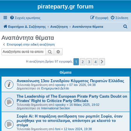
pirateparty.gr forum
Συχνές ερωτήσεις
Εγγραφή
Σύνδεση
Α
Ευρετήριο Δ. Συζήτησης
Αναζήτηση
Αναπάντητα θέματα
ν
Αναπάντητα θέματα
α
Επιστροφή στην ειδική αναζήτηση
ζ
Αναζήτηση
Ειδική αναζήτηση
ή
1
2
3
4
Επόμενη
Η αναζήτηση βρήκε 97 εγγραφές
τ
η
Θέματα
σ
Ανακοίνωση 13ου Συνεδρίου Κόμματος Πειρατών Ελλάδας
η
Τελευταία δημοσίευση από
spooky
«
07 Ιαν 2026, 04:38
Δημοσιεύτηκε σε
Ενημερωτικό Δελτίο
The Leadership of The European Pirate Party Casts Doubt on
Pirates’ Right to Criticize Party Officials
Τελευταία δημοσίευση από
spooky
«
16 Μάιος 2025, 19:02
Δημοσιεύτηκε σε
International Section
Σοφία Ai: Η παράξενη αντίδραση του ρομπότ Σοφία, όταν
ρωτήθηκε για το αποτέλεσμα, απάντησε με κλειστό το
στόμα
Τελευταία δημοσίευση από
foni
«
12 Ιουν 2024, 19:38