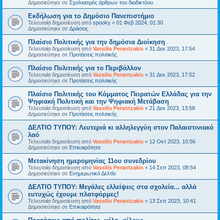
Δημοσιεύτηκε σε
Σχολιασμός άρθρων του διαδικτύου
Εκδήλωση για το Δημόσιο Πανεπιστήμιο
Τελευταία δημοσίευση από
spooky
«
01 Φεβ 2024, 01:30
Δημοσιεύτηκε σε
Δράσεις
Πλαίσιο Πολιτικής για την δημόσια Διοίκηση
Τελευταία δημοσίευση από
Vassilis Perantzakis
«
31 Δεκ 2023, 17:54
Δημοσιεύτηκε σε
Προτάσεις πολιτικής
Πλαίσιο Πολιτικής για το Περιβάλλον
Τελευταία δημοσίευση από
Vassilis Perantzakis
«
31 Δεκ 2023, 17:52
Δημοσιεύτηκε σε
Προτάσεις πολιτικής
Πλαίσιο Πολιτικής του Κόμματος Πειρατών Ελλάδας για την
Ψηφιακή Πολιτική και την Ψηφιακή Μετάβαση
Τελευταία δημοσίευση από
Vassilis Perantzakis
«
21 Δεκ 2023, 13:58
Δημοσιεύτηκε σε
Προτάσεις πολιτικής
ΔΕΛΤΙΟ ΤΥΠΟΥ: Λευτεριά κι αλληλεγγύη στον Παλαιστινιακό
λαό
Τελευταία δημοσίευση από
Vassilis Perantzakis
«
12 Οκτ 2023, 10:56
Δημοσιεύτηκε σε
Επικαιρότητα
Μετακίνηση ημερομηνίας 11ου συνεδρίου
Τελευταία δημοσίευση από
Vassilis Perantzakis
«
14 Σεπ 2023, 08:54
Δημοσιεύτηκε σε
Ενημερωτικό Δελτίο
ΔΕΛΤΙΟ ΤΥΠΟΥ: Μεγάλες ελλείψεις στα σχολεία... αλλά
ευτυχώς έχουμε πλατφόρμες!
Τελευταία δημοσίευση από
Vassilis Perantzakis
«
13 Σεπ 2023, 10:41
Δημοσιεύτηκε σε
Επικαιρότητα