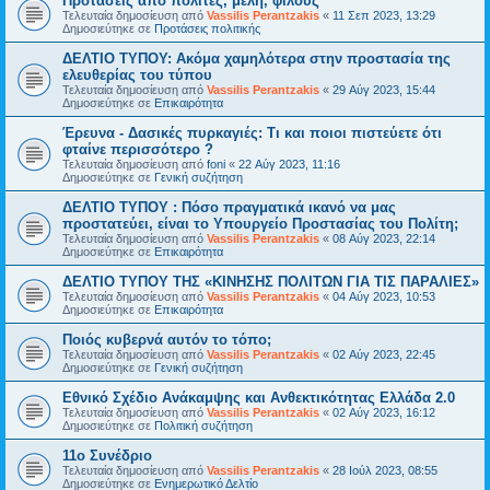
Προτάσεις από πολίτες, μέλη, φίλους
Τελευταία δημοσίευση από
Vassilis Perantzakis
«
11 Σεπ 2023, 13:29
Δημοσιεύτηκε σε
Προτάσεις πολιτικής
ΔΕΛΤΙΟ ΤΥΠΟΥ: Ακόμα χαμηλότερα στην προστασία της
ελευθερίας του τύπου
Τελευταία δημοσίευση από
Vassilis Perantzakis
«
29 Αύγ 2023, 15:44
Δημοσιεύτηκε σε
Επικαιρότητα
Έρευνα - Δασικές πυρκαγιές: Τι και ποιοι πιστεύετε ότι
φταίνε περισσότερο ?
Τελευταία δημοσίευση από
foni
«
22 Αύγ 2023, 11:16
Δημοσιεύτηκε σε
Γενική συζήτηση
ΔΕΛΤΙΟ ΤΥΠΟΥ : Πόσο πραγματικά ικανό να μας
προστατεύει, είναι το Υπουργείο Προστασίας του Πολίτη;
Τελευταία δημοσίευση από
Vassilis Perantzakis
«
08 Αύγ 2023, 22:14
Δημοσιεύτηκε σε
Επικαιρότητα
ΔΕΛΤΙΟ ΤΥΠΟΥ ΤΗΣ «ΚΙΝΗΣΗΣ ΠΟΛΙΤΩΝ ΓΙΑ ΤΙΣ ΠΑΡΑΛΙΕΣ»
Τελευταία δημοσίευση από
Vassilis Perantzakis
«
04 Αύγ 2023, 10:53
Δημοσιεύτηκε σε
Επικαιρότητα
Ποιός κυβερνά αυτόν το τόπο;
Τελευταία δημοσίευση από
Vassilis Perantzakis
«
02 Αύγ 2023, 22:45
Δημοσιεύτηκε σε
Γενική συζήτηση
Eθνικό Σχέδιο Ανάκαμψης και Ανθεκτικότητας Ελλάδα 2.0
Τελευταία δημοσίευση από
Vassilis Perantzakis
«
02 Αύγ 2023, 16:12
Δημοσιεύτηκε σε
Πολιτική συζήτηση
11o Συνέδριο
Τελευταία δημοσίευση από
Vassilis Perantzakis
«
28 Ιούλ 2023, 08:55
Δημοσιεύτηκε σε
Ενημερωτικό Δελτίο